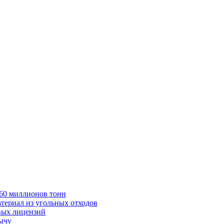
в 60 миллионов тонн
териал из угольных отходов
вых лицензий
бычу