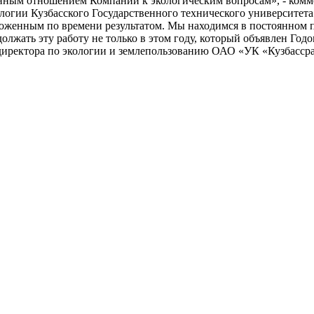
енным отношением Компании к экологическим вопросам», - комм
ологии Кузбасского Государственного технического университет
ным по времени результатом. Мы находимся в постоянном пои
лжать эту работу не только в этом году, который объявлен Год
 директора по экологии и землепользованию ОАО «УК «Кузбасср