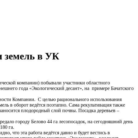
 земель в УК
гической компании) побывали участники областного
нешнего года «Экологический десант», на примере Бачатского
ости Компании. С целью рационального использования
ль в оборот ведётся поэтапно. Сама рекультивация также
 наносится плодородный слой почвы. Посадка деревьев –
едало городу Белово 44 га лесопосадок, на сегодняшний день
180 га.
, что эта работа ведётся давно и будет вестись в