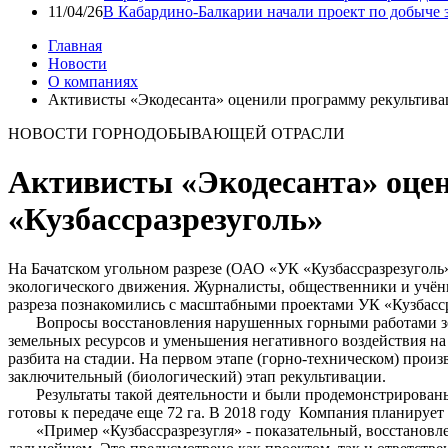
11/04/26
В Кабардино-Балкарии начали проект по добыче 
Главная
Новости
О компаниях
Активисты «Экодесанта» оценили программу рекультивац
НОВОСТИ ГОРНОДОБЫВАЮЩЕЙ ОТРАСЛИ
Активисты «Экодесанта» оце
«Кузбассразрезуголь»
На Бачатском угольном разрезе (ОАО «УК «Кузбассразрезуголь
экологического движения. Журналисты, общественники и учён
разреза познакомились с масштабными проектами УК «Кузбасс
Вопросы восстановления нарушенных горными работами земе
земельных ресурсов и уменьшения негативного воздействия на
разбита на стадии. На первом этапе (горно-техническом) прои
заключительный (биологический) этап рекультивации.
Результаты такой деятельности и были продемонстрированы «Э
готовы к передаче еще 72 га. В 2018 году Компания планирует
«Пример «Кузбассразрезугля» - показательный, восстановлению