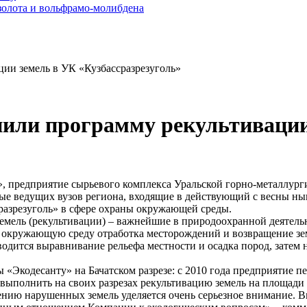
золота и вольфрамо-молибдена
ии земель в УК «Кузбассразрезуголь»
нили программу рекультивации
», предприятие сырьевого комплекса Уральской горно-металлур
ые ведущих вузов региона, входящие в действующий с весны ны
разрезуголь» в сфере охраны окружающей среды.
ль (рекультивации) – важнейшие в природоохранной деятельн
 окружающую среду отработка месторождений и возвращение земе
зводится выравнивание рельефа местности и осадка пород, затем
кодесанту» на Бачатском разрезе: с 2010 года предприятие пер
 выполнить на своих разрезах рекультивацию земель на площади 
 нарушенных земель уделяется очень серьезное внимание. Видно