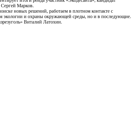
ентирует итоги рейда участник «Экодесанта», кандидат
а Сергей Марков.
ске новых решений, работаем в плотном контакте с
ом экологии и охраны окружающей среды, но и в последующие.
азрезуголь» Виталий Латохин.