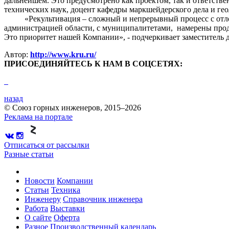
дальнейшем. Это предусмотрено как проектом, так и ответств
технических наук, доцент кафедры маркшейдерского дела и ге
«Рекультивация – сложный и непрерывный процесс с отложен
администрацией области, с муниципалитетами, намерены продо
Это приоритет нашей Компании», - подчеркивает заместитель
Автор:
http://www.kru.ru/
ПРИСОЕДИНЯЙТЕСЬ К НАМ В СОЦСЕТЯХ:
назад
© Союз горных инженеров, 2015–2026
Реклама на портале
Отписаться от рассылки
Разные статьи
Новости
Компании
Статьи
Техника
Инженеру
Справочник инженера
Работа
Выставки
О сайте
Оферта
Разное
Производственный календарь