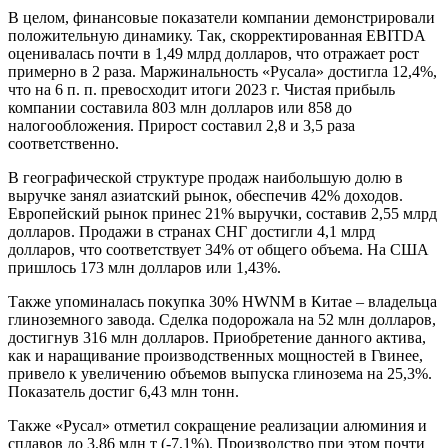
В целом, финансовые показатели компании демонстрировали
положительную динамику. Так, скорректированная EBITDA
оценивалась почти в 1,49 млрд долларов, что отражает рост
примерно в 2 раза. Маржинальность «Русала» достигла 12,4%,
что на 6 п. п. превосходит итоги 2023 г. Чистая прибыль
компании составила 803 млн долларов или 858 до
налогообложения. Прирост составил 2,8 и 3,5 раза
соответственно.
В географической структуре продаж наибольшую долю в
выручке занял азиатский рынок, обеспечив 42% доходов.
Европейский рынок принес 21% выручки, составив 2,55 млрд
долларов. Продажи в странах СНГ достигли 4,1 млрд
долларов, что соответствует 34% от общего объема. На США
пришлось 173 млн долларов или 1,43%.
Также упоминалась покупка 30% HWNM в Китае – владельца
глиноземного завода. Сделка подорожала на 52 млн долларов,
достигнув 316 млн долларов. Приобретение данного актива,
как и наращивание производственных мощностей в Гвинее,
привело к увеличению объемов выпуска глинозема на 25,3%.
Показатель достиг 6,43 млн тонн.
Также «Русал» отметил сокращение реализации алюминия и
сплавов до 3,86 млн т (-7,1%). Производство при этом почти