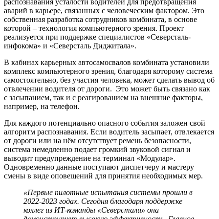
распознавания усталости водителей для предотвращения
аварий в карьере, связанных с человеческим фактором. Это
собственная разработка сотрудников комбината, в основе
которой – технология компьютерного зрения. Проект
реализуется при поддержке специалистов «Северсталь-
инфокома» и «Северсталь Диджитала».
В кабинах карьерных автосамосвалов комбината установили
комплекс компьютерного зрения, благодаря которому система
самостоятельно, без участия человека, может сделать вывод об
отвлечении водителя от дороги. Это может быть связано как
с засыпанием, так и с реагированием на внешние факторы,
например, на телефон.
Для каждого потенциально опасного события заложен свой
алгоритм распознавания. Если водитель засыпает, отвлекается
от дороги или на нём отсутствует ремень безопасности,
система немедленно подает громкий звуковой сигнал и
выводит предупреждение на терминал «Модулар».
Одновременно данные поступают диспетчеру и мастеру
смены в виде оповещений для принятия необходимых мер.
«Первые пилотные испытания системы прошли в
2022-2023 годах. Сегодня благодаря поддержке
коллег из ИТ-команды «Северстали» она
демонстрирует высокую эффективность. Главное