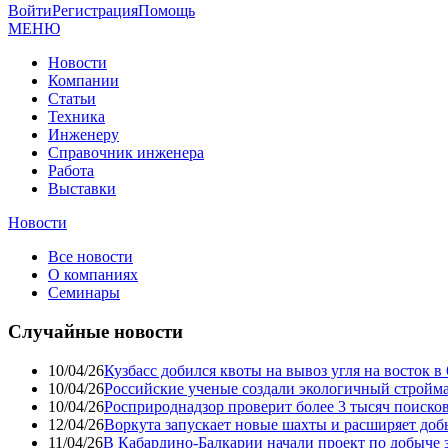
Войти
Регистрация
Помощь
МЕНЮ
Новости
Компании
Статьи
Техника
Инженеру
Справочник инженера
Работа
Выставки
Новости
Все новости
О компаниях
Семинары
Случайные новости
10/04/26
Кузбасс добился квоты на вывоз угля на восток 
10/04/26
Российские ученые создали экологичный стройма
10/04/26
Росприроднадзор проверит более 3 тысяч поиско
12/04/26
Воркута запускает новые шахты и расширяет до
11/04/26
В Кабардино-Балкарии начали проект по добыче 