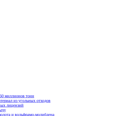
в 60 миллионов тонн
териал из угольных отходов
вых лицензий
бычу
золота и вольфрамо-молибдена