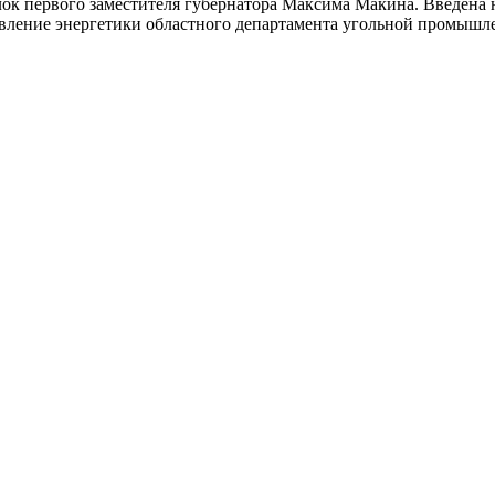
лок первого заместителя губернатора Максима Макина. Введена 
вление энергетики областного департамента угольной промышле