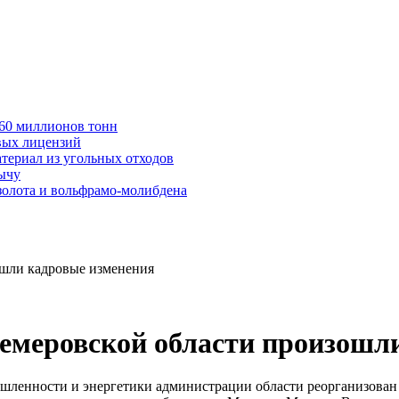
в 60 миллионов тонн
вых лицензий
териал из угольных отходов
бычу
золота и вольфрамо-молибдена
ошли кадровые изменения
емеровской области произошл
шленности и энергетики администрации области реорганизован