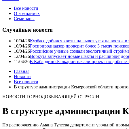
Все новости
О компаниях
Семинары
Случайные новости
10/04/26
Кузбасс добился квоты на вывоз угля на восток 
10/04/26
Росприроднадзор проверит более 3 тысяч поиско
10/04/26
Российские ученые создали экологичный стройма
12/04/26
Воркута запускает новые шахты и расширяет до
11/04/26
В Кабардино-Балкарии начали проект по добыче 
Главная
Новости
Все новости
В структуре администрации Кемеровской области произ
НОВОСТИ ГОРНОДОБЫВАЮЩЕЙ ОТРАСЛИ
В структуре администрации К
По распоряжению Амана Тулеева департамент угольной промы