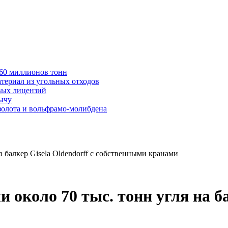
в 60 миллионов тонн
териал из угольных отходов
вых лицензий
бычу
золота и вольфрамо-молибдена
 балкер Gisela Oldendorff с собственными кранами
коло 70 тыс. тонн угля на бал