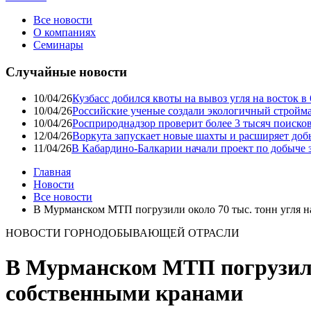
Все новости
О компаниях
Семинары
Случайные новости
10/04/26
Кузбасс добился квоты на вывоз угля на восток 
10/04/26
Российские ученые создали экологичный стройма
10/04/26
Росприроднадзор проверит более 3 тысяч поиско
12/04/26
Воркута запускает новые шахты и расширяет до
11/04/26
В Кабардино-Балкарии начали проект по добыче 
Главная
Новости
Все новости
В Мурманском МТП погрузили около 70 тыс. тонн угля на
НОВОСТИ ГОРНОДОБЫВАЮЩЕЙ ОТРАСЛИ
В Мурманском МТП погрузили о
собственными кранами