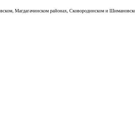
овском, Магдагачинском районах, Сковородинском и Шимановско