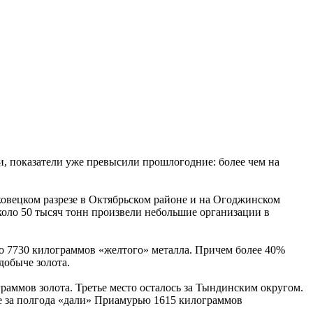
и, показатели уже превысили прошлогодние: более чем на
овецком разрезе в Октябрьском районе и на Огоджинском
коло 50 тысяч тонн произвели небольшие организации в
о 7730 килограммов «желтого» металла. Причем более 40%
добыче золота.
раммов золота. Третье место осталось за Тындинским округом.
ые за полгода «дали» Приамурью 1615 килограммов