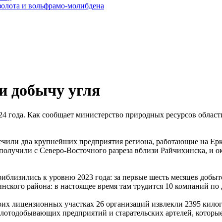
золота и вольфрамо-молибдена
и добычу угля
24 года. Как сообщает министерство природных ресурсов област
ечили два крупнейших предприятия региона, работающие на Ерк
олучили с Северо-Восточного разреза вблизи Райчихинска, и о
близились к уровню 2023 года: за первые шесть месяцев добыт
ского района: в настоящее время там трудится 10 компаний по 
оих лицензионных участках 26 организаций извлекли 2395 килог
золотодобывающих предприятий и старательских артелей, котор