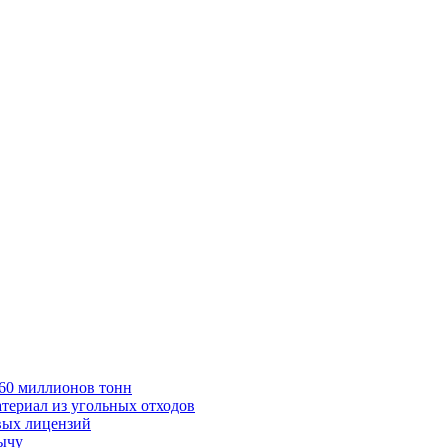
в 60 миллионов тонн
териал из угольных отходов
вых лицензий
бычу