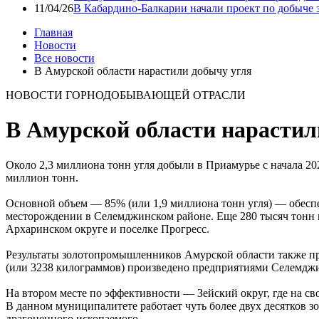
11/04/26
В Кабардино-Балкарии начали проект по добыче 
Главная
Новости
Все новости
В Амурской области нарастили добычу угля
НОВОСТИ ГОРНОДОБЫВАЮЩЕЙ ОТРАСЛИ
В Амурской области нарастил
Около 2,3 миллиона тонн угля добыли в Приамурье с начала 20
миллион тонн.
Основной объем — 85% (или 1,9 миллиона тонн угля) — обесп
месторождении в Селемджинском районе. Еще 280 тысяч тонн п
Архаринском округе и поселке Прогресс.
Результаты золотопромышленников Амурской области также при
(или 3238 килограммов) произведено предприятиями Селемджин
На втором месте по эффективности — Зейский округ, где на св
В данном муниципалитете работает чуть более двух десятков 
драгоценного ископаемого.