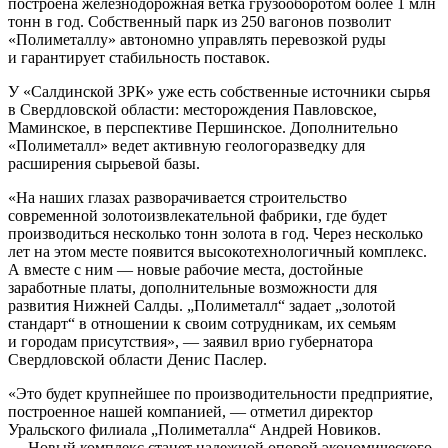
построена железнодорожная ветка грузооборотом более 1 млн
тонн в год. Собственный парк из 250 вагонов позволит
«Полиметаллу» автономно управлять перевозкой руды
и гарантирует стабильность поставок.
У «Салдинской ЗРК» уже есть собственные источники сырья
в Свердловской области: месторождения Павловское,
Маминское, в перспективе Першинское. Дополнительно
«Полиметалл» ведет активную геологоразведку для
расширения сырьевой базы.
«На наших глазах разворачивается строительство
современной золотоизвлекательной фабрики, где будет
производиться несколько тонн золота в год. Через несколько
лет на этом месте появится высокотехнологичный комплекс.
А вместе с ним — новые рабочие места, достойные
заработные платы, дополнительные возможности для
развития Нижней Салды. „Полиметалл“ задает „золотой
стандарт“ в отношении к своим сотрудникам, их семьям
и городам присутствия», — заявил врио губернатора
Свердловской области Денис Паслер.
«Это будет крупнейшее по производительности предприятие,
построенное нашей компанией, — отметил директор
Уральского филиала „Полиметалла“ Андрей Новиков.
— Новый комплекс станет надежной опорой экономического