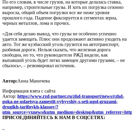
По его словам, в числе грузов, на которые делалась ставка,
например, строительные грузы. И хоть их погрузка сезонно
выросла, общий объем погрузки все же ниже уровня
прошлого года. Падение фиксируется в сегментах зерна,
черных металлов, лома и прочих.
«Для себя делаю вывод, что грузы не особенно успешно
удается замещать. Плюс они продолжают активно уходить на
авто. Тот же кузбасский уголь грузится на автотранспорт,
разбивая дороги. Нельзя сказать, что железная дорога
свободна, но то, что руководители РЖД видели, как
выпавший уголь будет легко замещен другими грузами, – не
сбылось», – резюмировал источник.
Автор:
Анна Маничева
Информация взята с сайта
Автор:
https://www.rzd-partner.ru/zhd-transport/news/rzhd-
poka-ne-udaetsya-zamestit-vybyvshiy-s-seti-ugol-gruzami-
drugikh-tarifnykh-klassov/?
utm_source=yxnews&utm_medium=desktop&utm_referrer=h
ПРИСОЕДИНЯЙТЕСЬ К НАМ В СОЦСЕТЯХ: