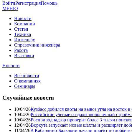
Войти
Регистрация
Помощь
МЕНЮ
Новости
Компании
Статьи
Техника
Инженеру
Справочник инженера
Работа
Выставки
Новости
Все новости
О компаниях
Семинары
Случайные новости
10/04/26
Кузбасс добился квоты на вывоз угля на восток 
10/04/26
Российские ученые создали экологичный стройма
10/04/26
Росприроднадзор проверит более 3 тысяч поиско
12/04/26
Воркута запускает новые шахты и расширяет до
11/04/26
В Кабардино-Балкарии начали проект по добыче 