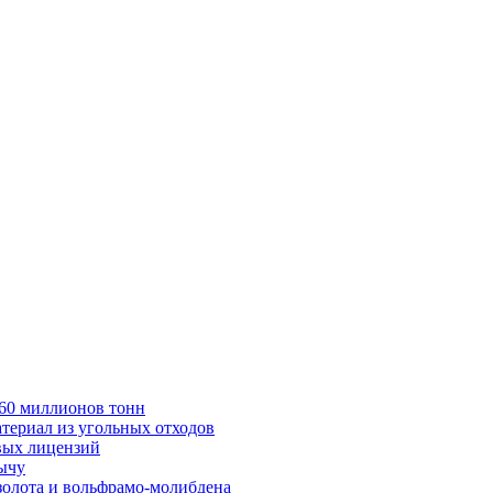
в 60 миллионов тонн
териал из угольных отходов
вых лицензий
бычу
золота и вольфрамо-молибдена