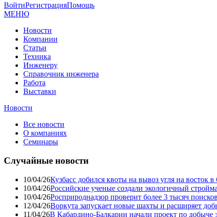
Войти
Регистрация
Помощь
МЕНЮ
Новости
Компании
Статьи
Техника
Инженеру
Справочник инженера
Работа
Выставки
Новости
Все новости
О компаниях
Семинары
Случайные новости
10/04/26
Кузбасс добился квоты на вывоз угля на восток 
10/04/26
Российские ученые создали экологичный стройма
10/04/26
Росприроднадзор проверит более 3 тысяч поиско
12/04/26
Воркута запускает новые шахты и расширяет до
11/04/26
В Кабардино-Балкарии начали проект по добыче 