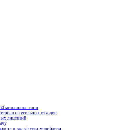
в 60 миллионов тонн
териал из угольных отходов
вых лицензий
бычу
золота и вольфрамо-молибдена