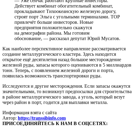
— Уже сейчас работают крупные инвесторы.
Действует комбинат обогатительный комбинат,
прокладывают Тихоокеанскую железную дорогу,
строят порт Эльга с угольными терминалами. ТОР
привлечёт больше инвесторов. Новые
предприятия положительно скажутся
на демографии района. Мы готовим
обоснование, — рассказал депутат Юрий Мусатов.
Как наиболее перспективное направление рассматривается
создание металлургического кластера. Здесь находится
открытое ещё десятилетия назад большое месторождение
железной руды, запасы которого оцениваются в 5 миллиардов
тонн. Теперь, с появлением железной дороги и порта,
появилась возможность транспортировки руды.
Исследуются и другие месторождения. Если запасы окажутся
значительными, то возникнут предпосылки для строительства
в районе металлургического завода, а уголь, который везут
через район в порт, годится для выплавки металла.
Информация взята с сайта
Автор:
https://transsibinfo.com
ПРИСОЕДИНЯЙТЕСЬ К НАМ В СОЦСЕТЯХ: