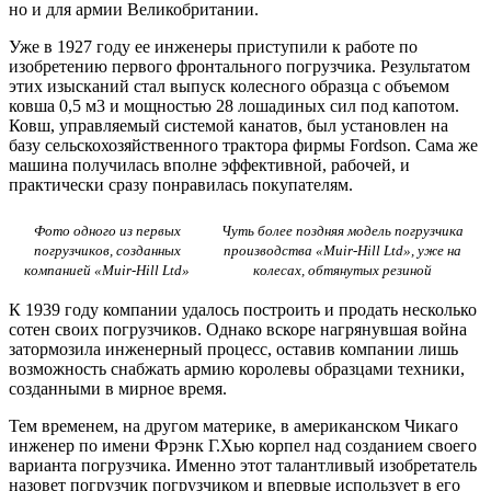
но и для армии Великобритании.
Уже в 1927 году ее инженеры приступили к работе по
изобретению первого фронтального погрузчика. Результатом
этих изысканий стал выпуск колесного образца с объемом
ковша 0,5 м3 и мощностью 28 лошадиных сил под капотом.
Ковш, управляемый системой канатов, был установлен на
базу сельскохозяйственного трактора фирмы Fordson. Сама же
машина получилась вполне эффективной, рабочей, и
практически сразу понравилась покупателям.
Фото одного из первых
Чуть более поздняя модель погрузчика
погрузчиков, созданных
производства «Muir-Hill Ltd», уже на
компанией «Muir-Hill Ltd»
колесах, обтянутых резиной
К 1939 году компании удалось построить и продать несколько
сотен своих погрузчиков. Однако вскоре нагрянувшая война
затормозила инженерный процесс, оставив компании лишь
возможность снабжать армию королевы образцами техники,
созданными в мирное время.
Тем временем, на другом материке, в американском Чикаго
инженер по имени Фрэнк Г.Хью корпел над созданием своего
варианта погрузчика. Именно этот талантливый изобретатель
назовет погрузчик погрузчиком и впервые использует в его