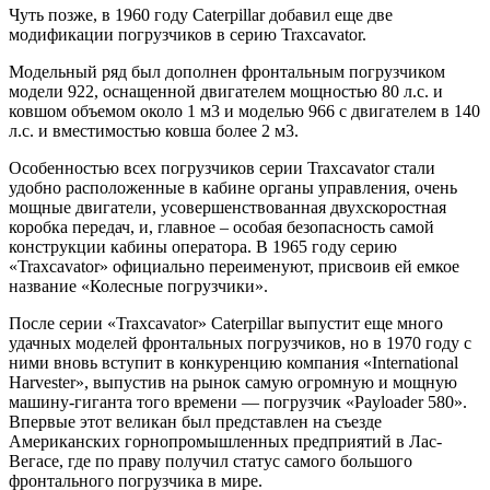
Чуть позже, в 1960 году Caterpillar добавил еще две
модификации погрузчиков в серию Traxcavator.
Модельный ряд был дополнен фронтальным погрузчиком
модели 922, оснащенной двигателем мощностью 80 л.с. и
ковшом объемом около 1 м3 и моделью 966 с двигателем в 140
л.с. и вместимостью ковша более 2 м3.
Особенностью всех погрузчиков серии Traxcavator стали
удобно расположенные в кабине органы управления, очень
мощные двигатели, усовершенствованная двухскоростная
коробка передач, и, главное – особая безопасность самой
конструкции кабины оператора. В 1965 году серию
«Traxcavator» официально переименуют, присвоив ей емкое
название «Колесные погрузчики».
После серии «Traxcavator» Caterpillar выпустит еще много
удачных моделей фронтальных погрузчиков, но в 1970 году с
ними вновь вступит в конкуренцию компания «International
Harvester», выпустив на рынок самую огромную и мощную
машину-гиганта того времени — погрузчик «Payloader 580».
Впервые этот великан был представлен на съезде
Американских горнопромышленных предприятий в Лас-
Вегасе, где по праву получил статус самого большого
фронтального погрузчика в мире.