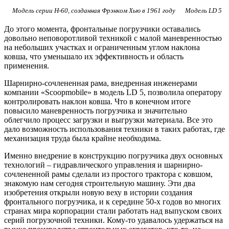
Модель серии H-60, созданная Фрэнком Хью в 1961 году
Модель LD 5
До этого момента, фронтальные погрузчики оставались
довольно неповоротливой техникой с малой маневренностью
на небольших участках и ограниченным углом наклона
ковша, что уменьшало их эффективность и область
применения.
Шарнирно-сочлененная рама, внедренная инженерами
компании «Scoopmobile» в модель LD 5, позволила оператору
контролировать наклон ковша. Что в конечном итоге
повысило маневренность погрузчика и значительно
облегчило процесс загрузки и выгрузки материала. Все это
дало возможность использования техники в таких работах, где
механизация труда была крайне необходима.
Именно внедрение в конструкцию погрузчика двух основных
технологий – гидравлического управления и шарнирно-
сочлененной рамы сделали из простого трактора с ковшом,
знакомую нам сегодня строительную машину. Эти два
изобретения открыли новую веху в истории создания
фронтального погрузчика, и к середине 50-х годов во многих
странах мира корпорации стали работать над выпуском своих
серий погрузочной техники. Кому-то удавалось удержаться на