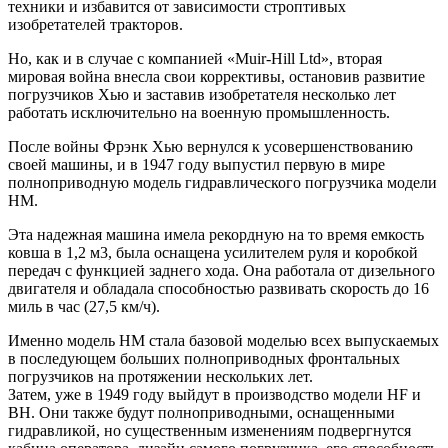
техники и избавится от зависимости строптивых
изобретателей тракторов.
Но, как и в случае с компанией «Muir-Hill Ltd», вторая
мировая война внесла свои коррективы, остановив развитие
погрузчиков Хью и заставив изобретателя несколько лет
работать исключительно на военную промышленность.
После войны Фрэнк Хью вернулся к усовершенствованию
своей машины, и в 1947 году выпустил первую в мире
полноприводную модель гидравлического погрузчика модели
НМ.
Эта надежная машина имела рекордную на то время емкость
ковша в 1,2 м3, была оснащена усилителем руля и коробкой
передач с функцией заднего хода. Она работала от дизельного
двигателя и обладала способностью развивать скорость до 16
миль в час (27,5 км/ч).
Именно модель HM стала базовой моделью всех
выпускаемых
в последующем больших полноприводных фронтальных
погрузчиков на протяжении нескольких лет.
Затем, уже в 1949 году выйдут в производство модели HF и
ВН. Они также будут полноприводными, оснащенными
гидравликой, но существенным изменениям подвергнутся