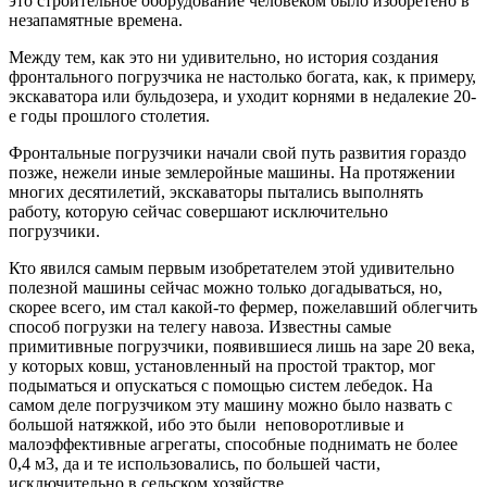
это строительное оборудование человеком было изобретено в
незапамятные времена.
Между тем, как это ни удивительно, но история создания
фронтального погрузчика не настолько богата, как, к примеру,
экскаватора или бульдозера, и уходит корнями в недалекие 20-
е годы прошлого столетия.
Фронтальные погрузчики начали свой путь развития гораздо
позже, нежели иные землеройные машины. На протяжении
многих десятилетий, экскаваторы пытались выполнять
работу, которую сейчас совершают исключительно
погрузчики.
Кто явился самым первым изобретателем этой удивительно
полезной машины сейчас
можно только догадываться, но,
скорее всего, им стал какой-то фермер, пожелавший облегчить
способ погрузки на телегу навоза. Известны самые
примитивные погрузчики, появившиеся лишь на заре 20 века,
у которых ковш, установленный на простой трактор, мог
подыматься и опускаться с помощью систем лебедок. На
самом деле погрузчиком эту машину можно было назвать с
большой натяжкой, ибо это были неповоротливые и
малоэффективные агрегаты, способные поднимать не более
0,4 м3, да и те использовались, по большей части,
исключительно в сельском хозяйстве.