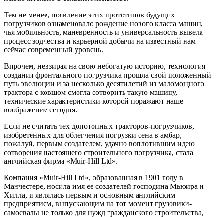
Тем не менее, появление этих прототипов будущих
погрузчиков ознаменовало рождение нового класса машин,
чья мобильность, маневренность и универсальность вывела
процесс зодчества и карьерной добычи на известный нам
сейчас современный уровень.
Впрочем, невзирая на свою небогатую историю, технология
создания фронтального погрузчика прошла свой положенный
путь эволюции и за несколько десятилетий из маломощного
трактора с ковшом смогла сотворить такую машину,
технические характеристики которой поражают наше
воображение сегодня.
Если не считать тех допотопных тракторов-погрузчиков,
изобретенных для облегчения погрузки сена в амбар,
пожалуй, первым создателем, удачно воплотившим идею
сотворения настоящего строительного погрузчика, стала
английская фирма «Muir-Hill Ltd».
Компания «Muir-Hill Ltd», образованная в 1901 году в
Манчестере, носила имя ее создателей господина Мьюира и
Хилла, и являлась первым и основным английским
предприятием, выпускающим на тот момент грузовики-
самосвалы не только для нужд гражданского строительства,