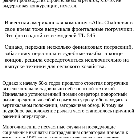
рынке производства строительных агрегатов, кто-то, не
выдерживая конкуренции, исчезал.
Известная американская компания «Allis-Chalmers» в
свое время тоже выпускала фронтальные погрузчики.
Это фото одной из ее моделей TL-545.
Однако, пережив несколько финансовых потрясений,
забастовку персонала и судебные тяжбы, в конце
концов, решила сосредоточиться исключительно на
выпуске техники для сельского хозяйства.
Однако к началу 60-х годов прошлого столетия погрузчики
все еще оставались довольно небезопасной техникой.
Изначально установленный позади оператора поворотный
рычаг представлял собой серьезную угрозу, ибо находясь в
вертикальном положении, загораживал обзор. К тому же
неудобное расположение рычага часто становилось причиной
ранений операторов.
Многочисленные несчастные случаи и последующие
социальные выплаты пострадавшим операторам привели к
тому, что в 1961 году в процесс вмешалось государство.