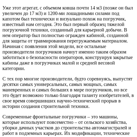
Уже этот агрегат, с объемом ковша почти 14 м3 (позже он был
увеличен до 17 м3) и 1200-ми лошадиными силами под
капотом был технически и визуально похож на погрузчик,
известный нам сегодня. Это был первый образец тяжелой
погрузочной техники, созданный для карьерной добычи. В
нем оператор был полностью огражден кабиной, созданной
для защиты от травмирования перегружаемым материалом.
Начиная с появления этой модели, все остальные
производители погрузчиков начнут именно таким образом
заботиться о безопасности операторов, конструируя закрытые
кабины даже в погрузчиках малой и средней весовой
категории.
С тех пор многие производители, будто соревнуясь, выпустят
десятки самых универсальных, самых мощных, самых
маневренных и самых больших в мире погрузчиков, но все
это будет возможно только благодаря таланту изобретателей, в
свое время совершивших научно-технический прорыв в
истории создания строительной техники.
Современные фронтальные погрузчики – это машины,
которые используют повсеместно – от сельского хозяйства,
уборки дачных участков до строительства автомагистралей и
работ в подземных карьерах. Их модификации, технические