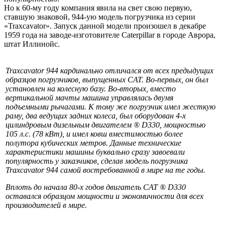
Но к 60-му году компания явила на свет свою первую,
ставшую знаковой, 944-ую модель погрузчика из серии
«Traxcavator». Запуск данной модели произошел в декабре
1959 года на заводе-изготовителе Caterpillar в городе Аврора,
штат Иллинойс.
Traxcavator 944 кардинально отличался от всех предыдущих
образцов погрузчиков, выпущенных CAT. Во-первых, он был
установлен на колесную базу. Во-вторых, вместо
вертикальной мачты машина управлялась двумя
подъемными рычагами. К тому же погрузчик имел жесткую
раму, два ведущих задних колеса, был оборудован 4-х
цилиндровым дизельным двигателем ® D330, мощностью
105 л.с. (78 кВт), и имел ковш вместимостью более
полутора кубических метров. Данные технические
характеристики машины буквально сразу завоевали
популярность у заказчиков, сделав модель погрузчика
Traxcavator 944 самой востребованной в мире на те годы.
Вплоть до начала 80-х годов двигатель CAT ® D330
оставался образцом мощности и экономичности для всех
производителей в мире.