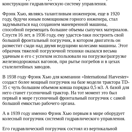
конструкции гидравлическую систему управления.
Фрэнк Хью, являясь талантливым инженером, еще в 1920
году, будучи юным помощником горного инженера, стал
задумываться над созданием маневренной машины,
способной перемещать большие объемы сыпучих материалов.
Спустя 16 лет, в 1936 году, ему удастся-таки построить свой
большой фронтальный погрузчик, в котором двигатель он
разместит сзади над двумя ведущими колесами машины. Этот
образчик тяжелой погрузочной техники оказался весьма
удачным и его с успехом использовали на погрузке/разгрузке
железнодорожных вагонов, при рытье погребов и в цехах
сталелитейных заводов.
В 1938 году Фрэнк Хью для компании «International Harvester»
создаст более мощный погрузчик на базе модели трактора TD-
35 с чуть большим объемом ковша порядка 0,5 м3. А базой для
него станет гусеничный трактор. На тот момент это был
первый в мире гусеничный фронтальный погрузчик с самой
большой емкостью рабочего органа.
А в 1939 году именно Фрэнк Хью первым в мире оборудует
колесный погрузчик системой гидравлического управления.
Его гидравлический погрузчик состоял из вертикальной