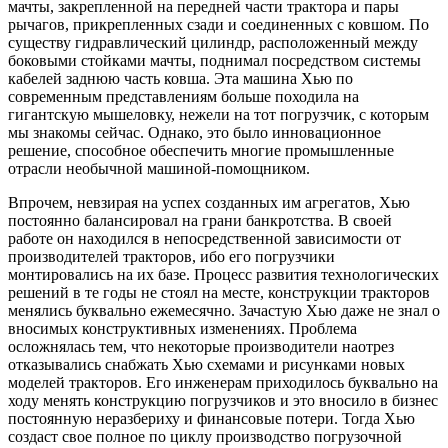
мачты, закрепленной на передней части трактора и пары
рычагов, прикрепленных сзади и соединенных с ковшом. По
существу гидравлический цилиндр, расположенный между
боковыми стойками мачты, поднимал посредством системы
кабелей заднюю часть ковша. Эта машина Хью по
современным представлениям больше походила на
гигантскую мышеловку, нежели на тот погрузчик, с которым
мы знакомы сейчас. Однако, это было инновационное
решение, способное обеспечить многие промышленные
отрасли необычной машиной-помощником.
Впрочем, невзирая на успех созданных им агрегатов, Хью
постоянно балансировал на грани банкротства. В своей
работе он находился в непосредственной зависимости от
производителей тракторов, ибо его погрузчики
монтировались на их базе. Процесс развития технологических
решений в те годы не стоял на месте, конструкции тракторов
менялись буквально ежемесячно. Зачастую Хью даже не знал о
вносимых конструктивных изменениях. Проблема
осложнялась тем, что некоторые производители наотрез
отказывались снабжать Хью схемами и рисунками новых
моделей тракторов. Его инженерам приходилось буквально на
ходу менять конструкцию погрузчиков и это вносило в бизнес
постоянную неразбериху и финансовые потери. Тогда Хью
создаст свое полное по циклу производство погрузочной