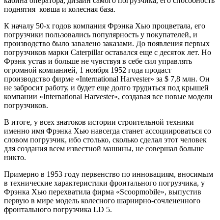
кабина оператора, дизайн самого погрузчика, его способность
поднятия ковша и колесная база.
К началу 50-х годов компания Фрэнка Хью процветала, его
погрузчики пользовались популярность у покупателей, и
производство было завалено заказами. До появления первых
погрузчиков марки Caterpillar оставался еще с десяток лет. Но
Фрэнк устав и больше не чувствуя в себе сил управлять
огромной компанией, 1 ноября 1952 года продаст
производство фирме «International Harvester» за $ 7,8 млн. Он
не забросит работу, и будет еще долго трудиться под крышей
компании «International Harvester», создавая все новые модели
погрузчиков.
В итоге, у всех знатоков истории строительной техники
именно имя Фрэнка Хью навсегда станет ассоциироваться со
словом погрузчик, ибо столько, сколько сделал этот человек
для создания всем известной машины, не совершал больше
никто.
Примерно в 1953 году первенство по инновациям, вносимым
в технические характеристики фронтального погрузчика, у
Фрэнка Хью перехватила фирма «Scoopmobile», выпустив
первую в мире модель колесного шарнирно-сочлененного
фронтального погрузчика LD 5.