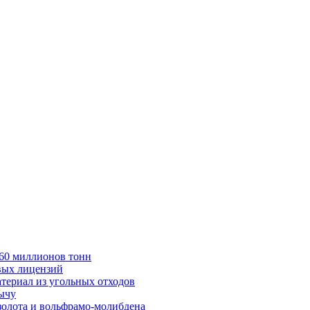
в 60 миллионов тонн
вых лицензий
териал из угольных отходов
бычу
золота и вольфрамо-молибдена