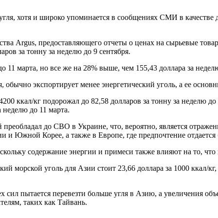
го угля, хотя и широко упоминается в сообщениях СМИ в качеств
.
нтства Argus, предоставляющего отчеты о ценах на сырьевые това
аров за тонну за неделю до 9 сентября.
до 11 марта, но все же на 28% выше, чем 155,43 доллара за неде
я, обычно экспортирует менее энергетический уголь, а ее осно
200 ккал/кг подорожал до 82,58 долларов за тонну за неделю до
 неделю до 11 марта.
й преобладал до СВО в Украине, что, вероятно, является отраже
ии и Южной Корее, а также в Европе, где предпочтение отдается 
кольку содержание энергии и примеси также влияют на то, что 
ий морской уголь для Азии стоит 23,66 доллара за 1000 ккал/кг,
ех сил пытается перевезти больше угля в Азию, а увеличения о
елям, таких как Тайвань.