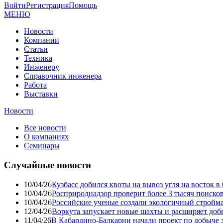
Войти
Регистрация
Помощь
МЕНЮ
Новости
Компании
Статьи
Техника
Инженеру
Справочник инженера
Работа
Выставки
Новости
Все новости
О компаниях
Семинары
Случайные новости
10/04/26
Кузбасс добился квоты на вывоз угля на восток 
10/04/26
Росприроднадзор проверит более 3 тысяч поиско
10/04/26
Российские ученые создали экологичный стройма
12/04/26
Воркута запускает новые шахты и расширяет до
11/04/26
В Кабардино-Балкарии начали проект по добыче 