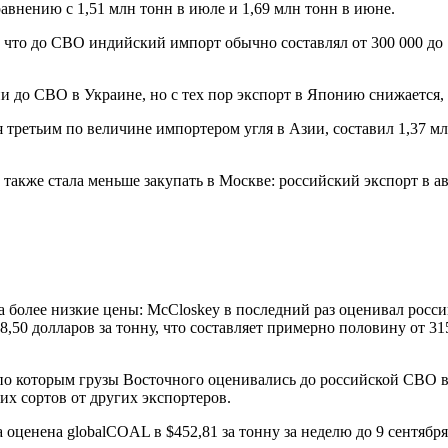
авнению с 1,51 млн тонн в июле и 1,69 млн тонн в июне.
то до СВО индийский импорт обычно составлял от 300 000 до 70
до СВО в Украине, но с тех пор экспорт в Японию снижается, уп
ся третьим по величине импортером угля в Азии, составил 1,37 
также стала меньше закупать в Москве: российский экспорт в ав
а более низкие цены: McCloskey в последний раз оценивал росс
,50 долларов за тонну, что составляет примерно половину от 315
 по которым грузы Восточного оценивались до российской СВО в 
х сортов от других экспортеров.
 оценена globalCOAL в $452,81 за тонну за неделю до 9 сентябр