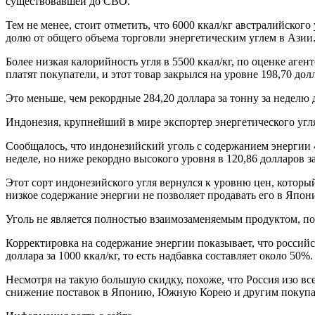
существовавшей до СВО.
Тем не менее, стоит отметить, что 6000 ккал/кг австралийско
долю от общего объема торговли энергетическим углем в Азии
Более низкая калорийность угля в 5500 ккал/кг, по оценке аге
платят покупатели, и этот товар закрылся на уровне 198,70 долл
Это меньше, чем рекордные 284,20 доллара за тонну за неделю 
Индонезия, крупнейший в мире экспортер энергетического угл
Сообщалось, что индонезийский уголь с содержанием энергии 4
неделе, но ниже рекордно высокого уровня в 120,86 долларов за
Этот сорт индонезийского угля вернулся к уровню цен, которы
низкое содержание энергии не позволяет продавать его в Япон
Уголь не является полностью взаимозаменяемым продуктом, пос
Корректировка на содержание энергии показывает, что российск
доллара за 1000 ккал/кг, то есть надбавка составляет около 50%.
Несмотря на такую большую скидку, похоже, что Россия изо вс
снижение поставок в Японию, Южную Корею и другим покупат