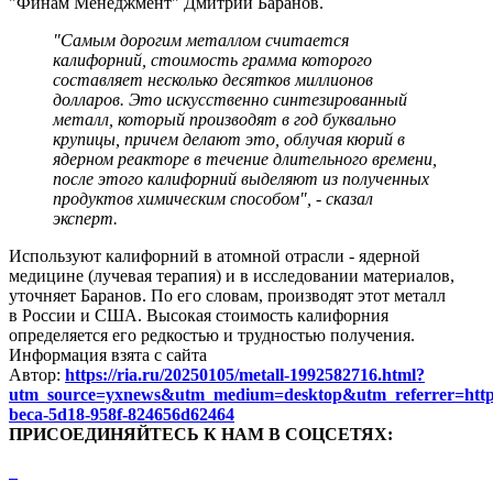
"Финам Менеджмент" Дмитрий Баранов.
"Самым дорогим металлом считается
калифорний, стоимость грамма которого
составляет несколько десятков миллионов
долларов. Это искусственно синтезированный
металл, который производят в год буквально
крупицы, причем делают это, облучая кюрий в
ядерном реакторе в течение длительного времени,
после этого калифорний выделяют из полученных
продуктов химическим способом", - сказал
эксперт.
Используют калифорний в атомной отрасли - ядерной
медицине (лучевая терапия) и в исследовании материалов,
уточняет Баранов. По его словам, производят этот металл
в России и США. Высокая стоимость калифорния
определяется его редкостью и трудностью получения.
Информация взята с сайта
Автор:
https://ria.ru/20250105/metall-1992582716.html?
utm_source=yxnews&utm_medium=desktop&utm_referrer=h
beca-5d18-958f-824656d62464
ПРИСОЕДИНЯЙТЕСЬ К НАМ В СОЦСЕТЯХ: