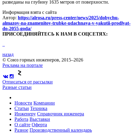
разведаны на глубину 1635 метров от поверхности.
Информация взята с сайта
Автор:
https://alrosa.ru/press-center/news/2025/dobychu-
almazov-na-znamenitoy-trubke-udachnaya-v-yakutii-prodlyat-
do-2055-goda/
ПРИСОЕДИНЯЙТЕСЬ К НАМ В СОЦСЕТЯХ:
назад
© Союз горных инженеров, 2015–2026
Реклама на портале
Отписаться от рассылки
Разные статьи
Новости
Компании
Статьи
Техника
Инженеру
Справочник инженера
Работа
Выставки
О сайте
Оферта
Разное
Производственный календарь