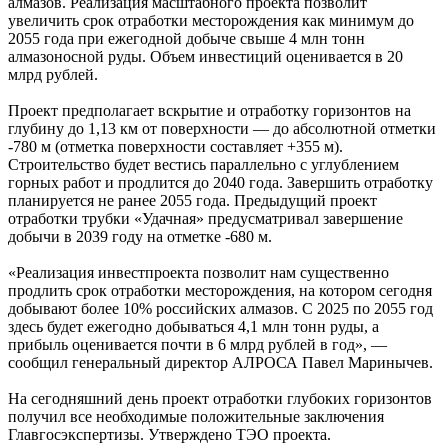
алмазов. Реализация масштабного проекта позволит
увеличить срок отработки месторождения как минимум до
2055 года при ежегодной добыче свыше 4 млн тонн
алмазоносной руды. Объем инвестиций оценивается в 20
млрд рублей.
Проект предполагает вскрытие и отработку горизонтов на
глубину до 1,13 км от поверхности — до абсолютной отметки
-780 м (отметка поверхности составляет +355 м).
Строительство будет вестись параллельно с углублением
горных работ и продлится до 2040 года. Завершить отработку
планируется не ранее 2055 года. Предыдущий проект
отработки трубки «Удачная» предусматривал завершение
добычи в 2039 году на отметке -680 м.
«Реализация инвестпроекта позволит нам существенно
продлить срок отработки месторождения, на котором сегодня
добывают более 10% российских алмазов. С 2025 по 2055 год
здесь будет ежегодно добываться 4,1 млн тонн руды, а
прибыль оценивается почти в 6 млрд рублей в год», —
сообщил генеральный директор АЛРОСА Павел Маринычев.
На сегодняшний день проект отработки глубоких горизонтов
получил все необходимые положительные заключения
Главгосэкспертизы. Утверждено ТЭО проекта.