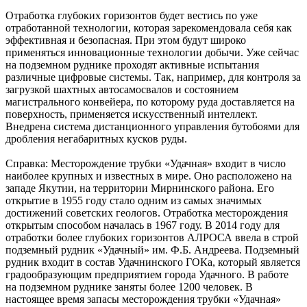
Отработка глубоких горизонтов будет вестись по уже
отработанной технологии, которая зарекомендовала себя как
эффективная и безопасная. При этом будут широко
применяться инновационные технологии добычи. Уже сейчас
на подземном руднике проходят активные испытания
различные цифровые системы. Так, например, для контроля за
загрузкой шахтных автосамосвалов и состоянием
магистрального конвейера, по которому руда доставляется на
поверхность, применяется искусственный интеллект.
Внедрена система дистанционного управления бутобоями для
дробления негабаритных кусков руды.
Справка: Месторождение трубки «Удачная» входит в число
наиболее крупных и известных в мире. Оно расположено на
западе Якутии, на территории Мирнинского района. Его
открытие в 1955 году стало одним из самых значимых
достижений советских геологов. Отработка месторождения
открытым способом началась в 1967 году. В 2014 году для
отработки более глубоких горизонтов АЛРОСА ввела в строй
подземный рудник «Удачный» им. Ф.Б. Андреева. Подземный
рудник входит в состав Удачнинского ГОКа, который является
градообразующим предприятием города Удачного. В работе
на подземном руднике заняты более 1200 человек. В
настоящее время запасы месторождения трубки «Удачная»