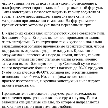
часто устанавливается под тупым углом по отношению к
платформе, имеет горизонтальный и вертикальный фартуки.
Такая конструкция позволяет защитить кабину водителя от
груза, а также предотвращает выветривание сыпучих
материалов при движении самосвала. На фартуке может
крепиться тент, которым укрывают перевозимый груз.
В карьерных самосвалах используются кузова совкового типа
без заднего борта. Его роль выполняет приподнятая задняя
часть платформы. В конструкцию таких кузовов изначально
закладываются большие прочностные характеристики, чтобы
выдерживать огромные ударные нагрузки. Кроме того,
загружаемая и перевозимая порода, камни, щебень, своими
острыми углами стирают стальные листы кузова, именно
затем они имеют большую толщину. Совковый кузов имеет
много недостатков: большие углы наклона до 70-80 градусов
(у обычных кузовов 46-60°), большой вес, неоптимальное
использование объема. Но, специфика использования,
простое изготовление, и крепкая конструкция нивелируют
данные недостатки.
Производители самосвалов предусмотрели возможность
исключения примерзания влажного груза к кузову. В нем
заложены специальные каналы, по которым направляются
выхлопные газы из двигателя автомобиля.