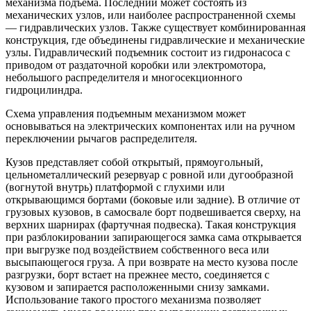
механизма подъема. Последний может состоять из
механических узлов, или наиболее распространенной схемы
— гидравлических узлов. Также существует комбинированная
конструкция, где объединены гидравлические и механические
узлы. Гидравлический подъемник состоит из гидронасоса с
приводом от раздаточной коробки или электромотора,
небольшого распределителя и многосекционного
гидроцилиндра.
Схема управления подъемным механизмом может
основываться на электрических компонентах или на ручном
переключении рычагов распределителя.
Кузов представляет собой открытый, прямоугольный,
цельнометаллический резервуар с ровной или дугообразной
(вогнутой внутрь) платформой с глухими или
открывающимся бортами (боковые или задние). В отличие от
грузовых кузовов, в самосвале борт подвешивается сверху, на
верхних шарнирах (фартучная подвеска). Такая конструкция
при разблокировании запирающегося замка сама открывается
при выгрузке под воздействием собственного веса или
высыпающегося груза. А при возврате на место кузова после
разгрузки, борт встает на прежнее место, соединяется с
кузовом и запирается расположенными снизу замками.
Использование такого простого механизма позволяет