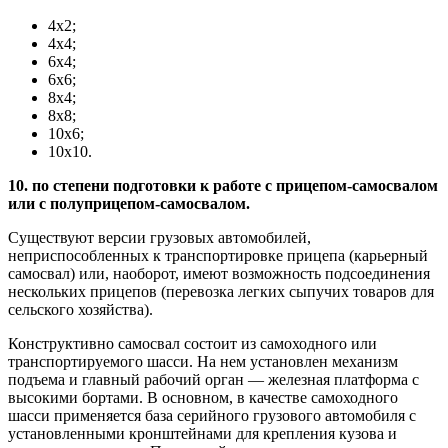
4х2;
4х4;
6х4;
6х6;
8х4;
8х8;
10х6;
10х10.
10. по степени подготовки к работе с прицепом-самосвалом
или с полуприцепом-самосвалом.
Существуют версии грузовых автомобилей,
неприспособленных к транспортировке прицепа (карьерный
самосвал) или, наоборот, имеют возможность подсоединения
нескольких прицепов (перевозка легких сыпучих товаров для
сельского хозяйства).
Конструктивно самосвал состоит из самоходного или
транспортируемого шасси. На нем установлен механизм
подъема и главный рабочий орган — железная платформа с
высокими бортами. В основном, в качестве самоходного
шасси применяется база серийного грузового автомобиля с
установленными кронштейнами для крепления кузова и