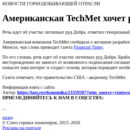
НОВОСТИ ГОРНОДОБЫВАЮЩЕЙ ОТРАСЛИ
Американская TechMet хочет 
Речь идет об участке литиевых руд Добра, отметил генеральн
Американская компания TechMet сообщила о желании разрабат
Менелл, чьи слова приводит газета
Financial Times
.
По его словам, речь идет об участке литиевых руд Добра. Брайа
месторождению не зависел от возможного подписания соглашени
повысит наш интерес и создаст основу, которая оправдает необх
Газета отмечает, что правительство США - акционер TechMet.
Информация взята с сайта
Автор:
https://tass.ru/ekonomika/23359207?utm_source=y
ПРИСОЕДИНЯЙТЕСЬ К НАМ В СОЦСЕТЯХ:
назад
© Союз горных инженеров, 2015–2026
Реклама на портале