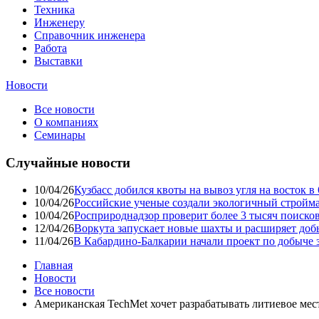
Техника
Инженеру
Справочник инженера
Работа
Выставки
Новости
Все новости
О компаниях
Семинары
Случайные новости
10/04/26
Кузбасс добился квоты на вывоз угля на восток 
10/04/26
Российские ученые создали экологичный стройма
10/04/26
Росприроднадзор проверит более 3 тысяч поиско
12/04/26
Воркута запускает новые шахты и расширяет до
11/04/26
В Кабардино-Балкарии начали проект по добыче 
Главная
Новости
Все новости
Американская TechMet хочет разрабатывать литиевое ме