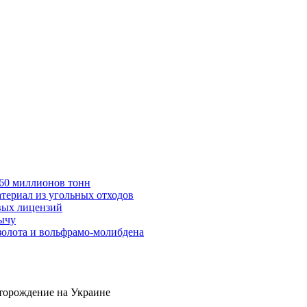
в 60 миллионов тонн
териал из угольных отходов
вых лицензий
бычу
золота и вольфрамо-молибдена
сторождение на Украине