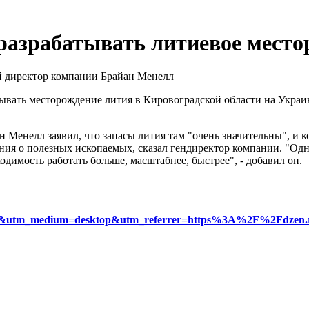
разрабатывать литиевое место
ый директор компании Брайан Менелл
ывать месторождение лития в Кировоградской области на Украи
н Менелл заявил, что запасы лития там "очень значительны", и к
я о полезных ископаемых, сказал гендиректор компании. "Однак
одимость работать больше, масштабнее, быстрее", - добавил он.
xnews&utm_medium=desktop&utm_referrer=https%3A%2F%2Fdze