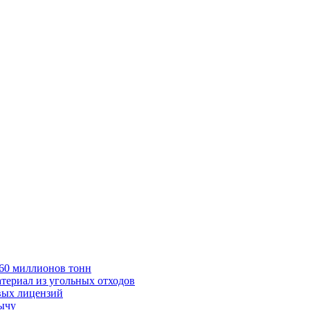
в 60 миллионов тонн
териал из угольных отходов
вых лицензий
бычу