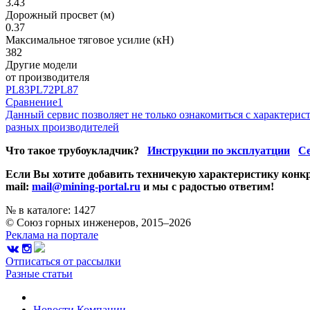
3.43
Дорожный просвет (м)
0.37
Максимальное тяговое усилие (кН)
382
Другие модели
от производителя
PL83
PL72
PL87
Сравнение
1
Данный сервис позволяет не только ознакомиться с характери
разных производителей
Что такое трубоукладчик?
Инструкции по эксплуатции
Се
Если Вы хотите добавить техничекую характеристику конкр
mail:
mail@mining-portal.ru
и мы с радостью ответим!
№ в каталоге: 1427
© Союз горных инженеров, 2015–2026
Реклама на портале
Отписаться от рассылки
Разные статьи
Новости
Компании