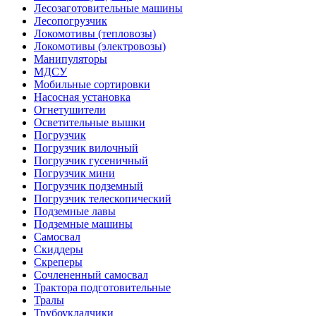
Лесозаготовительные машины
Лесопогрузчик
Локомотивы (тепловозы)
Локомотивы (электровозы)
Манипуляторы
МДСУ
Мобильные сортировки
Насосная установка
Огнетушители
Осветительные вышки
Погрузчик
Погрузчик вилочный
Погрузчик гусеничный
Погрузчик мини
Погрузчик подземный
Погрузчик телескопический
Подземные лавы
Подземные машины
Самосвал
Скиддеры
Скреперы
Сочлененный самосвал
Трактора подготовительные
Тралы
Трубоукладчики