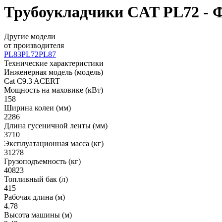
Трубоукладчики CAT PL72 - Ф
Другие модели
от производителя
PL83
PL72
PL87
Технические характеристики
Инженерная модель (модель)
Cat C9.3 ACERT
Мощность на маховике (кВт)
158
Ширина колеи (мм)
2286
Длина гусеничной ленты (мм)
3710
Эксплуатационная масса (кг)
31278
Грузоподъемность (кг)
40823
Топливный бак (л)
415
Рабочая длина (м)
4.78
Высота машины (м)