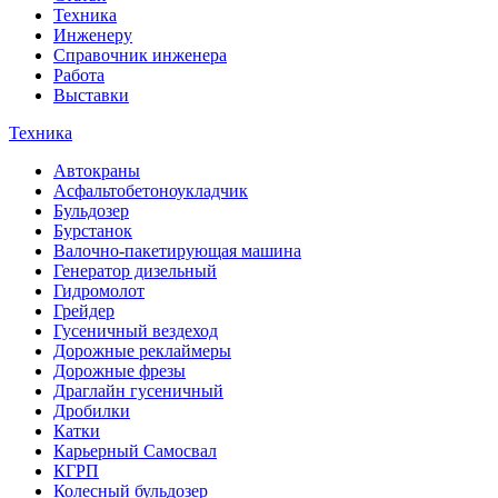
Техника
Инженеру
Справочник инженера
Работа
Выставки
Техника
Автокраны
Асфальтобетоноукладчик
Бульдозер
Бурстанок
Валочно-пакетирующая машина
Генератор дизельный
Гидромолот
Грейдер
Гусеничный вездеход
Дорожные реклаймеры
Дорожные фрезы
Драглайн гусеничный
Дробилки
Катки
Карьерный Самосвал
КГРП
Колесный бульдозер