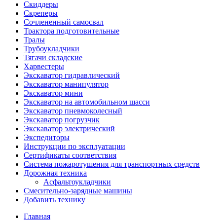
Скиддеры
Скреперы
Сочлененный самосвал
Трактора подготовительные
Тралы
Трубоукладчики
Тягачи складские
Харвестеры
Экскаватор гидравлический
Экскаватор манипулятор
Экскаватор мини
Экскаватор на автомобильном шасси
Экскаватор пневмоколесный
Экскаватор погрузчик
Экскаватор электрический
Экспедиторы
Инструкции по эксплуатации
Сертификаты соответствия
Система пожаротушения для транспортных средств
Дорожная техника
Асфальтоукладчики
Смесительно-зарядные машины
Добавить технику
Главная