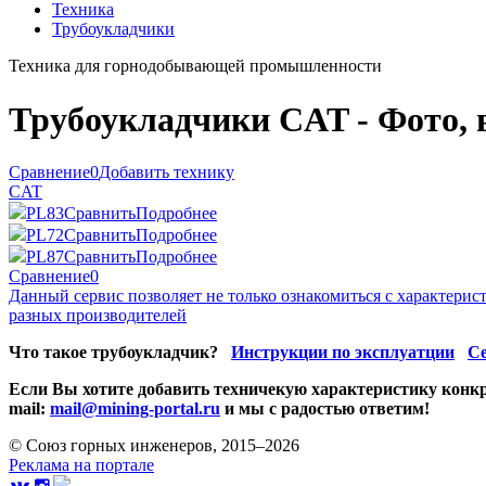
Техника
Трубоукладчики
Техника для горнодобывающей промышленности
Трубоукладчики CAT - Фото, в
Сравнение
0
Добавить технику
CAT
PL83
Сравнить
Подробнее
PL72
Сравнить
Подробнее
PL87
Сравнить
Подробнее
Сравнение
0
Данный сервис позволяет не только ознакомиться с характери
разных производителей
Что такое трубоукладчик?
Инструкции по эксплуатции
Се
Если Вы хотите добавить техничекую характеристику конкр
mail:
mail@mining-portal.ru
и мы с радостью ответим!
© Союз горных инженеров, 2015–2026
Реклама на портале