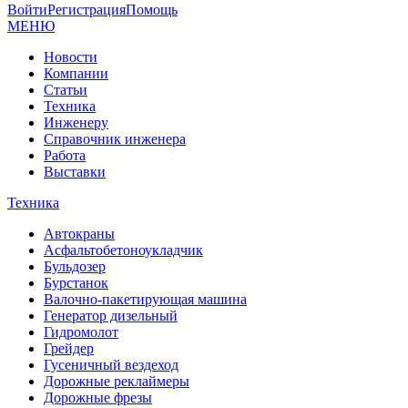
Войти
Регистрация
Помощь
МЕНЮ
Новости
Компании
Статьи
Техника
Инженеру
Справочник инженера
Работа
Выставки
Техника
Автокраны
Асфальтобетоноукладчик
Бульдозер
Бурстанок
Валочно-пакетирующая машина
Генератор дизельный
Гидромолот
Грейдер
Гусеничный вездеход
Дорожные реклаймеры
Дорожные фрезы