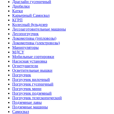
Драглайн гусеничный
Дробилки
Катки
Карьерный Самосвал
КГРП
Колесный бульдозер
Лесозаготовительные машины
Лесопогрузчик
Локомотивы (тепловозы)
Локомотивы (электровозы)
Манипуляторы
МДСУ
Мобильные сортировки
Насосная установка
Огнетушители
Осветительные вышки
Погрузчик
Погрузчик вилочный
Погрузчик гусеничный
Погрузчик мини
Погрузчик подземный
Погрузчик телескопический
Подземные лавы
Подземные машины
Самосвал