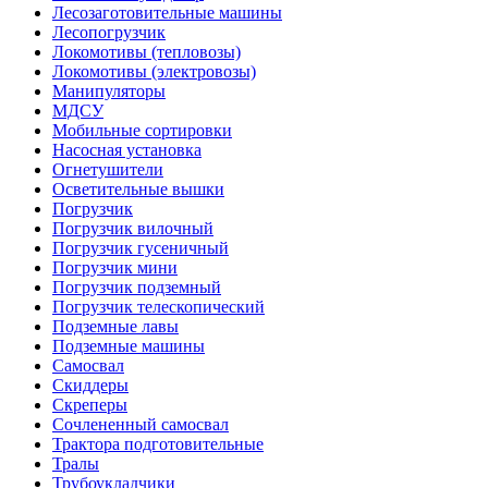
Лесозаготовительные машины
Лесопогрузчик
Локомотивы (тепловозы)
Локомотивы (электровозы)
Манипуляторы
МДСУ
Мобильные сортировки
Насосная установка
Огнетушители
Осветительные вышки
Погрузчик
Погрузчик вилочный
Погрузчик гусеничный
Погрузчик мини
Погрузчик подземный
Погрузчик телескопический
Подземные лавы
Подземные машины
Самосвал
Скиддеры
Скреперы
Сочлененный самосвал
Трактора подготовительные
Тралы
Трубоукладчики