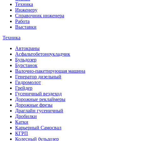
Техника
Инженеру
Справочник инженера
Работа
Выставки
Техника
Автокраны
Асфальтобетоноукладчик
Бульдозер
Бурстанок
Валочно-пакетирующая машина
Генератор дизельный
Гидромолот
Грейдер
Гусеничный вездеход
Дорожные реклаймеры
Дорожные фрезы
Драглайн гусеничный
Дробилки
Катки
Карьерный Самосвал
КГРП
Колесный бульдозер