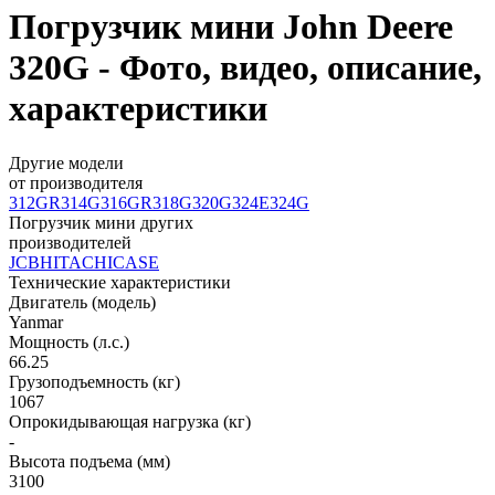
Погрузчик мини John Deere
320G - Фото, видео, описание,
характеристики
Другие модели
от производителя
312GR
314G
316GR
318G
320G
324E
324G
Погрузчик мини других
производителей
JCB
HITACHI
CASE
Технические характеристики
Двигатель (модель)
Yanmar
Мощность (л.с.)
66.25
Грузоподъемность (кг)
1067
Опрокидывающая нагрузка (кг)
-
Высота подъема (мм)
3100