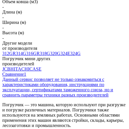
Объем ковша (м3)
-
Длина (м)
-
Ширина (м)
-
Высота (м)
-
Другие модели
от производителя
312GR
314G
316GR
318G
320G
324E
324G
Погрузчик мини других
производителей
JCB
HITACHI
CASE
Сравнение
1
Данный сервис позволяет не только ознакомиться с
характеристиками оборудования, инструкциями по
эксплуатации, сертификатами таможенного союза, но и
сравнить параметры техники разных производителей
Погрузчик — это машина, которую используют при разгрузке
и погрузке различных материалов. Погрузчики также
используются на земляных работах. Основными областями
применения этих машин являются стройки, склады, карьеры,
лесозаготовки и промышленность.