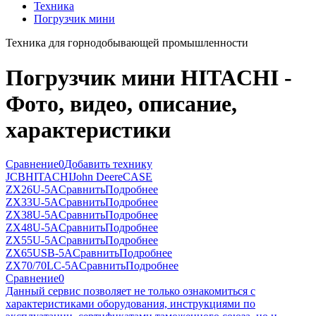
Техника
Погрузчик мини
Техника для горнодобывающей промышленности
Погрузчик мини HITACHI -
Фото, видео, описание,
характеристики
Сравнение
0
Добавить технику
JCB
HITACHI
John Deere
CASE
ZX26U-5A
Сравнить
Подробнее
ZX33U-5A
Сравнить
Подробнее
ZX38U-5A
Сравнить
Подробнее
ZX48U-5A
Сравнить
Подробнее
ZX55U-5A
Сравнить
Подробнее
ZX65USB-5A
Сравнить
Подробнее
ZX70/70LC-5A
Сравнить
Подробнее
Сравнение
0
Данный сервис позволяет не только ознакомиться с
характеристиками оборудования, инструкциями по