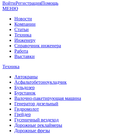
Войти
Регистрация
Помощь
МЕНЮ
Новости
Компании
Статьи
Техника
Инженеру
Справочник инженера
Работа
Выставки
Техника
Автокраны
Асфальтобетоноукладчик
Бульдозер
Бурстанок
Валочно-пакетирующая машина
Генератор дизельный
Гидромолот
Грейдер
Гусеничный вездеход
Дорожные реклаймеры
Дорожные фрезы