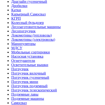
Драглайн гусеничный
Дробилки
Катки
Карьерный Самосвал
КГРП
Колесный бульдозер
Лесозаготовительные машины
Лесопогрузчик
Локомотивы (тепловозы)
Локомотивы (электровозы)
Манипуляторы
МДСУ
Мобильные сортировки
Насосная установка
Огнетушители
Осветительные вышки
Погрузчик
Погрузчик вилочный
Погрузчик гусеничный
Погрузчик мини
Погрузчик подземный
Погрузчик телескопический
Подземные лавы
Подземные машины
Самосвал