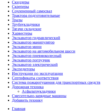
Скиддеры
Скреперы
Сочлененный самосвал
Трактора подготовительные
Тралы
Трубоукладчики
Тягачи складские
Харвестеры
Экскаватор гидравлический
Экскаватор манипулятор
Экскаватор мини
Экскаватор на автомобильном шасси
Экскаватор пневмоколесный
Экскаватор погрузчик
Экскаватор электрический
Экспедиторы
Инструкции по эксплуатации
Сертификаты соответствия
Система пожаротушения для транспортных средств
Дорожная техника
Асфальтоукладчики
Смесительно-зарядные машины
Добавить технику
Главная