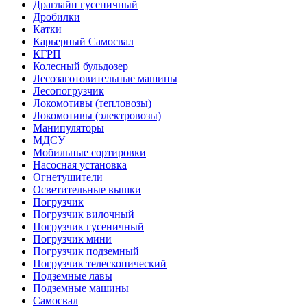
Драглайн гусеничный
Дробилки
Катки
Карьерный Самосвал
КГРП
Колесный бульдозер
Лесозаготовительные машины
Лесопогрузчик
Локомотивы (тепловозы)
Локомотивы (электровозы)
Манипуляторы
МДСУ
Мобильные сортировки
Насосная установка
Огнетушители
Осветительные вышки
Погрузчик
Погрузчик вилочный
Погрузчик гусеничный
Погрузчик мини
Погрузчик подземный
Погрузчик телескопический
Подземные лавы
Подземные машины
Самосвал