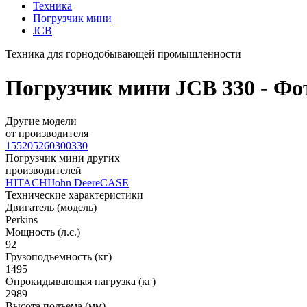
Техника
Погрузчик мини
JCB
Техника для горнодобывающей промышленности
Погрузчик мини JCB 330 - Фот
Другие модели
от производителя
155
205
260
300
330
Погрузчик мини других
производителей
HITACHI
John Deere
CASE
Технические характеристики
Двигатель (модель)
Perkins
Мощность (л.с.)
92
Грузоподъемность (кг)
1495
Опрокидывающая нагрузка (кг)
2989
Высота подъема (мм)