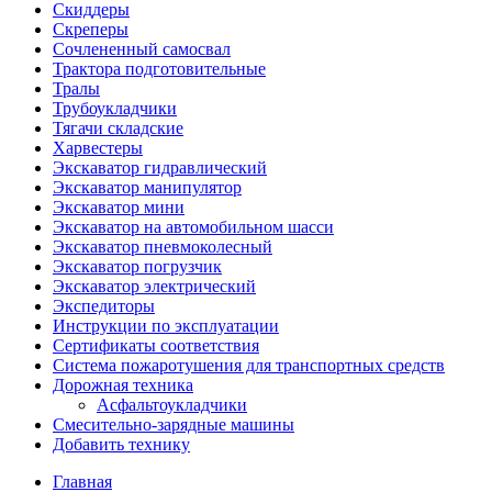
Скиддеры
Скреперы
Сочлененный самосвал
Трактора подготовительные
Тралы
Трубоукладчики
Тягачи складские
Харвестеры
Экскаватор гидравлический
Экскаватор манипулятор
Экскаватор мини
Экскаватор на автомобильном шасси
Экскаватор пневмоколесный
Экскаватор погрузчик
Экскаватор электрический
Экспедиторы
Инструкции по эксплуатации
Сертификаты соответствия
Система пожаротушения для транспортных средств
Дорожная техника
Асфальтоукладчики
Смесительно-зарядные машины
Добавить технику
Главная