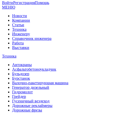
Войти
Регистрация
Помощь
МЕНЮ
Новости
Компании
Статьи
Техника
Инженеру
Справочник инженера
Работа
Выставки
Техника
Автокраны
Асфальтобетоноукладчик
Бульдозер
Бурстанок
Валочно-пакетирующая машина
Генератор дизельный
Гидромолот
Грейдер
Гусеничный вездеход
Дорожные реклаймеры
Дорожные фрезы