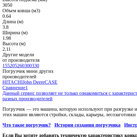
3050
Объем ковша (м3)
0.64
Длина (м)
3.8
Ширина (м)
1.98
Высота (м)
2.11
Другие модели
от производителя
155
205
260
300
330
Погрузчик мини других
производителей
HITACHI
John Deere
CASE
Сравнение
1
Данный сервис позволяет не только ознакомиться с характери
разных производителей
Погрузчик — это машина, которую используют при разгрузке 
этих машин являются стройки, склады, карьеры, лесозаготовк
Что такое погрузчик?
История создания погрузчика
Инстр
Если Вы хотите добавить техничекую характеристику конкр