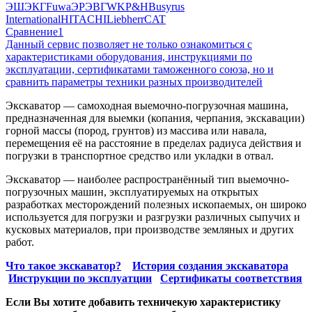
ЭШ
ЭКГ
Fuwa
ЭР
ЭВГ
WK
P&H
Busyrus
International
HITACHI
Liebherr
CAT
Сравнение
1
Данный сервис позволяет не только ознакомиться с
характеристиками оборудования, инструкциями по
эксплуатации, сертификатами таможенного союза, но и
сравнить параметры техники разных производителей
Экскаватор — самоходная выемочно-погрузочная машина,
предназначенная для выемки (копания, черпания, экскавации)
горной массы (пород, грунтов) из массива или навала,
перемещения её на расстояние в пределах радиуса действия и
погрузки в транспортное средство или укладки в отвал.
Экскаватор — наиболее распространённый тип выемочно-
погрузочных машин, эксплуатируемых на открытых
разработках месторождений полезных ископаемых, он широко
используется для погрузки и разгрузки различных сыпучих и
кусковых материалов, при производстве земляных и других
работ.
Что такое экскаватор?
История создания экскаватора
Инструкции по эксплуатции
Сертификаты соответствия
Если Вы хотите добавить техничекую характеристику