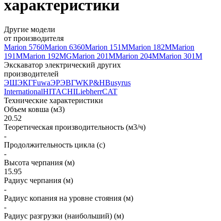
характеристики
Другие модели
от производителя
Marion 5760
Marion 6360
Marion 151M
Marion 182M
Marion
191M
Marion 192MG
Marion 201M
Marion 204M
Marion 301M
Экскаватор электрический других
производителей
ЭШ
ЭКГ
Fuwa
ЭР
ЭВГ
WK
P&H
Busyrus
International
HITACHI
Liebherr
CAT
Технические характеристики
Объем ковша (м3)
20.52
Теоретическая производительность (м3/ч)
-
Продолжительность цикла (с)
-
Высота черпания (м)
15.95
Радиус черпания (м)
-
Радиус копания на уровне стояния (м)
-
Радиус разгрузки (наибольший) (м)