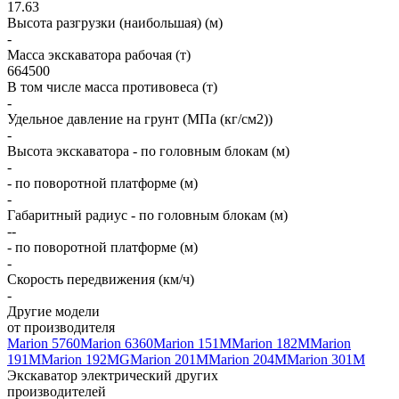
17.63
Высота разгрузки (наибольшая) (м)
-
Масса экскаватора рабочая (т)
664500
В том числе масса противовеса (т)
-
Удельное давление на грунт (МПа (кг/см2))
-
Высота экскаватора - по головным блокам (м)
-
- по поворотной платформе (м)
-
Габаритный радиус - по головным блокам (м)
--
- по поворотной платформе (м)
-
Скорость передвижения (км/ч)
-
Другие модели
от производителя
Marion 5760
Marion 6360
Marion 151M
Marion 182M
Marion
191M
Marion 192MG
Marion 201M
Marion 204M
Marion 301M
Экскаватор электрический других
производителей