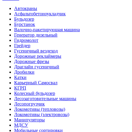
Автокраны
Асфальтобетоноукладчик
Бульдозер
Бурстанок
Валочно-пакетирующая машина
Генератор дизельный
Гидромолот
Грейдер
Гусеничный вездеход
Дорожные реклаймеры
Дорожные фрезы
Драглайн гусеничный
Дробилки
Катки
Карьерный Самосвал
КГРП
Колесный бульдозер
Лесозаготовительные машины
Лесопогрузчик
Локомотивы (тепловозы)
Локомотивы (электровозы)
Манипуляторы
МДСУ
Мобильные сортировки