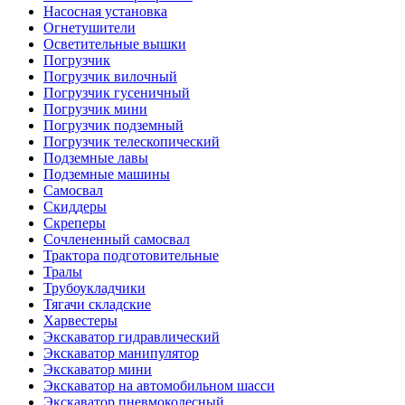
Насосная установка
Огнетушители
Осветительные вышки
Погрузчик
Погрузчик вилочный
Погрузчик гусеничный
Погрузчик мини
Погрузчик подземный
Погрузчик телескопический
Подземные лавы
Подземные машины
Самосвал
Скиддеры
Скреперы
Сочлененный самосвал
Трактора подготовительные
Тралы
Трубоукладчики
Тягачи складские
Харвестеры
Экскаватор гидравлический
Экскаватор манипулятор
Экскаватор мини
Экскаватор на автомобильном шасси
Экскаватор пневмоколесный