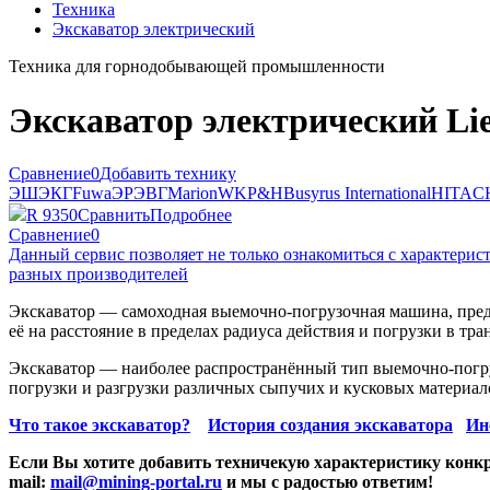
Техника
Экскаватор электрический
Техника для горнодобывающей промышленности
Экскаватор электрический Lie
Сравнение
0
Добавить технику
ЭШ
ЭКГ
Fuwa
ЭР
ЭВГ
Marion
WK
P&H
Busyrus International
HITAC
R 9350
Сравнить
Подробнее
Сравнение
0
Данный сервис позволяет не только ознакомиться с характери
разных производителей
Экскаватор — самоходная выемочно-погрузочная машина, предн
её на расстояние в пределах радиуса действия и погрузки в тра
Экскаватор — наиболее распространённый тип выемочно-погру
погрузки и разгрузки различных сыпучих и кусковых материало
Что такое экскаватор?
История создания экскаватора
Ин
Если Вы хотите добавить техничекую характеристику конкр
mail:
mail@mining-portal.ru
и мы с радостью ответим!