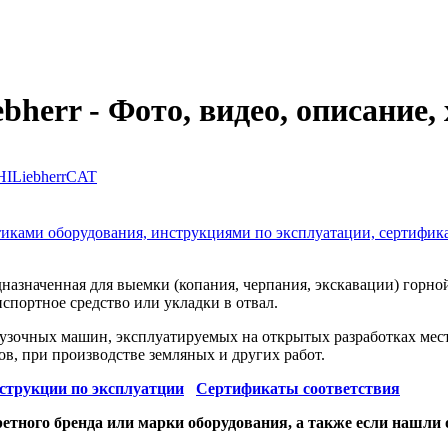
bherr - Фото, видео, описание
HI
Liebherr
CAT
стиками оборудования, инструкциями по эксплуатации, сертифик
азначенная для выемки (копания, черпания, экскавации) горной
нспортное средство или укладки в отвал.
зочных машин, эксплуатируемых на открытых разработках мест
в, при производстве земляных и других работ.
струкции по эксплуатции
Сертификаты соответствия
етного бренда или марки оборудования, а также если нашли 