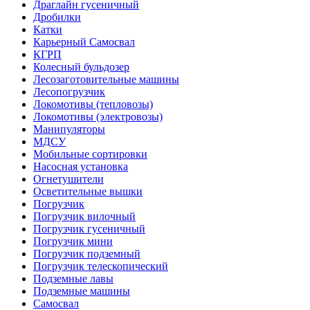
Драглайн гусеничный
Дробилки
Катки
Карьерный Самосвал
КГРП
Колесный бульдозер
Лесозаготовительные машины
Лесопогрузчик
Локомотивы (тепловозы)
Локомотивы (электровозы)
Манипуляторы
МДСУ
Мобильные сортировки
Насосная установка
Огнетушители
Осветительные вышки
Погрузчик
Погрузчик вилочный
Погрузчик гусеничный
Погрузчик мини
Погрузчик подземный
Погрузчик телескопический
Подземные лавы
Подземные машины
Самосвал