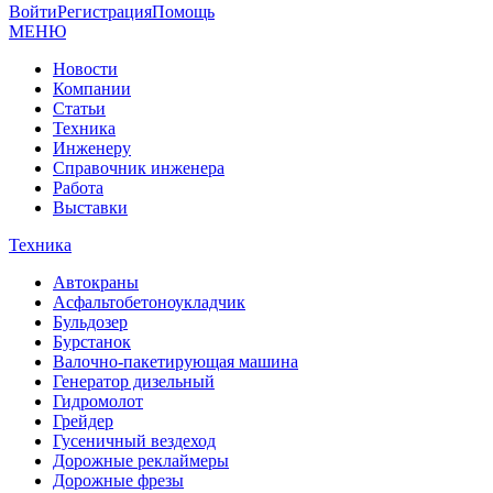
Войти
Регистрация
Помощь
МЕНЮ
Новости
Компании
Статьи
Техника
Инженеру
Справочник инженера
Работа
Выставки
Техника
Автокраны
Асфальтобетоноукладчик
Бульдозер
Бурстанок
Валочно-пакетирующая машина
Генератор дизельный
Гидромолот
Грейдер
Гусеничный вездеход
Дорожные реклаймеры
Дорожные фрезы