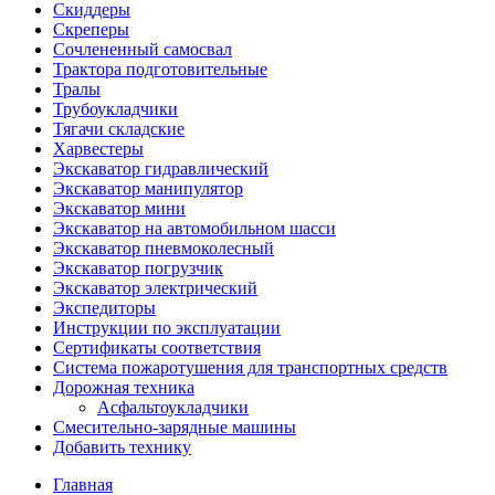
Скиддеры
Скреперы
Сочлененный самосвал
Трактора подготовительные
Тралы
Трубоукладчики
Тягачи складские
Харвестеры
Экскаватор гидравлический
Экскаватор манипулятор
Экскаватор мини
Экскаватор на автомобильном шасси
Экскаватор пневмоколесный
Экскаватор погрузчик
Экскаватор электрический
Экспедиторы
Инструкции по эксплуатации
Сертификаты соответствия
Система пожаротушения для транспортных средств
Дорожная техника
Асфальтоукладчики
Смесительно-зарядные машины
Добавить технику
Главная