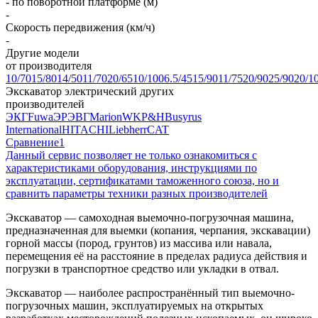
- по поворотной платформе (м)
-
Скорость передвижения (км/ч)
-
Другие модели
от производителя
10/70
15/80
14/50
11/70
20/65
10/100
6.5/45
15/90
11/75
20/90
25/90
20/1
Экскаватор электрический других
производителей
ЭКГ
Fuwa
ЭР
ЭВГ
Marion
WK
P&H
Busyrus
International
HITACHI
Liebherr
CAT
Сравнение
1
Данный сервис позволяет не только ознакомиться с
характеристиками оборудования, инструкциями по
эксплуатации, сертификатами таможенного союза, но и
сравнить параметры техники разных производителей
Экскаватор — самоходная выемочно-погрузочная машина,
предназначенная для выемки (копания, черпания, экскавации)
горной массы (пород, грунтов) из массива или навала,
перемещения её на расстояние в пределах радиуса действия и
погрузки в транспортное средство или укладки в отвал.
Экскаватор — наиболее распространённый тип выемочно-
погрузочных машин, эксплуатируемых на открытых