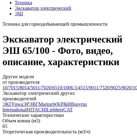
Техника
Экскаватор электрический
ЭШ
Техника для горнодобывающей промышленности
Экскаватор электрический
ЭШ 65/100 - Фото, видео,
описание, характеристики
Другие модели
от производителя
10/70
15/80
14/50
11/70
20/65
10/100
6.5/45
15/90
11/75
20/90
25/90
20/1
Экскаватор электрический других
производителей
ЭКГ
Fuwa
ЭР
ЭВГ
Marion
WK
P&H
Busyrus
International
HITACHI
Liebherr
CAT
Технические характеристики
Объем ковша (м3)
65
Теоретическая производительность (м3/ч)