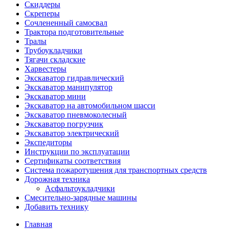
Скиддеры
Скреперы
Сочлененный самосвал
Трактора подготовительные
Тралы
Трубоукладчики
Тягачи складские
Харвестеры
Экскаватор гидравлический
Экскаватор манипулятор
Экскаватор мини
Экскаватор на автомобильном шасси
Экскаватор пневмоколесный
Экскаватор погрузчик
Экскаватор электрический
Экспедиторы
Инструкции по эксплуатации
Сертификаты соответствия
Система пожаротушения для транспортных средств
Дорожная техника
Асфальтоукладчики
Смесительно-зарядные машины
Добавить технику
Главная