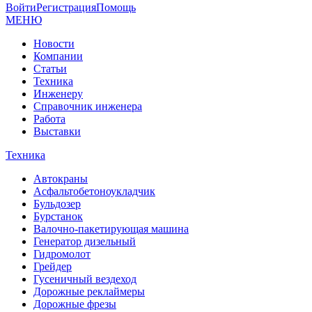
Войти
Регистрация
Помощь
МЕНЮ
Новости
Компании
Статьи
Техника
Инженеру
Справочник инженера
Работа
Выставки
Техника
Автокраны
Асфальтобетоноукладчик
Бульдозер
Бурстанок
Валочно-пакетирующая машина
Генератор дизельный
Гидромолот
Грейдер
Гусеничный вездеход
Дорожные реклаймеры
Дорожные фрезы