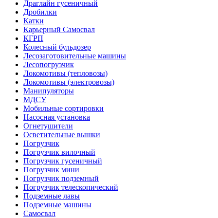
Драглайн гусеничный
Дробилки
Катки
Карьерный Самосвал
КГРП
Колесный бульдозер
Лесозаготовительные машины
Лесопогрузчик
Локомотивы (тепловозы)
Локомотивы (электровозы)
Манипуляторы
МДСУ
Мобильные сортировки
Насосная установка
Огнетушители
Осветительные вышки
Погрузчик
Погрузчик вилочный
Погрузчик гусеничный
Погрузчик мини
Погрузчик подземный
Погрузчик телескопический
Подземные лавы
Подземные машины
Самосвал