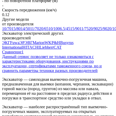
- по поворотной платформе (м)
-
Скорость передвижения (км/ч)
0.12
Другие модели
от производителя
10/70
15/80
14/50
11/70
20/65
10/100
6.5/45
15/90
11/75
20/90
25/90
20/1
Экскаватор электрический других
производителей
ЭКГ
Fuwa
ЭР
ЭВГ
Marion
WK
P&H
Busyrus
International
HITACHI
Liebherr
CAT
Сравнение
1
Данный сервис позволяет не только ознакомиться с
характеристиками оборудования, инструкциями по
эксплуатации, сертификатами таможенного союза, но и
сравнить параметры техники разных производителей
Экскаватор — самоходная выемочно-погрузочная машина,
предназначенная для выемки (копания, черпания, экскавации)
горной массы (пород, грунтов) из массива или навала,
перемещения её на расстояние в пределах радиуса действия и
погрузки в транспортное средство или укладки в отвал.
Экскаватор — наиболее распространённый тип выемочно-
погрузочных машин, эксплуатируемых на открытых