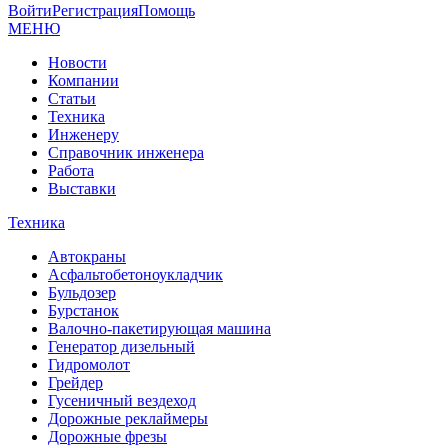
Войти
Регистрация
Помощь
МЕНЮ
Новости
Компании
Статьи
Техника
Инженеру
Справочник инженера
Работа
Выставки
Техника
Автокраны
Асфальтобетоноукладчик
Бульдозер
Бурстанок
Валочно-пакетирующая машина
Генератор дизельный
Гидромолот
Грейдер
Гусеничный вездеход
Дорожные реклаймеры
Дорожные фрезы