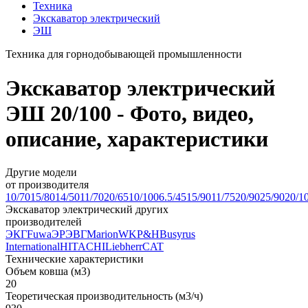
Техника
Экскаватор электрический
ЭШ
Техника для горнодобывающей промышленности
Экскаватор электрический
ЭШ 20/100 - Фото, видео,
описание, характеристики
Другие модели
от производителя
10/70
15/80
14/50
11/70
20/65
10/100
6.5/45
15/90
11/75
20/90
25/90
20/1
Экскаватор электрический других
производителей
ЭКГ
Fuwa
ЭР
ЭВГ
Marion
WK
P&H
Busyrus
International
HITACHI
Liebherr
CAT
Технические характеристики
Объем ковша (м3)
20
Теоретическая производительность (м3/ч)