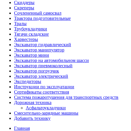
Скиддеры
Скреперы
Сочлененный самосвал
Трактора подготовительные
Тралы
Трубоукладчики
Тягачи складские
Харвестеры
Экскаватор гидравлический
Экскаватор манипулятор
Экскаватор мини
Экскаватор на автомобильном шасси
Экскаватор пневмоколесный
Экскаватор погрузчик
Экскаватор электрический
Экспедиторы
Инструкции по эксплуатации
Сертификаты соответствия
Система пожаротушения для транспортных средств
Дорожная техника
Асфальтоукладчики
Смесительно-зарядные машины
Добавить технику
Главная