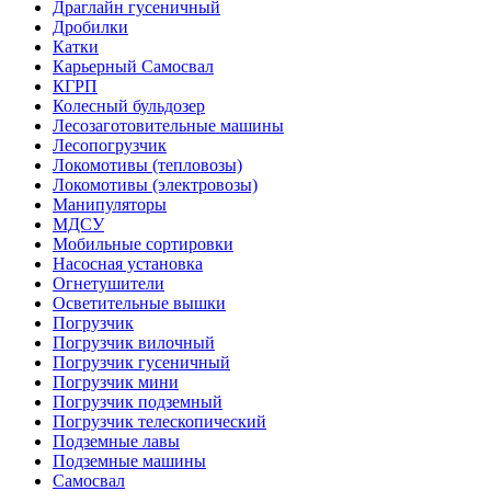
Драглайн гусеничный
Дробилки
Катки
Карьерный Самосвал
КГРП
Колесный бульдозер
Лесозаготовительные машины
Лесопогрузчик
Локомотивы (тепловозы)
Локомотивы (электровозы)
Манипуляторы
МДСУ
Мобильные сортировки
Насосная установка
Огнетушители
Осветительные вышки
Погрузчик
Погрузчик вилочный
Погрузчик гусеничный
Погрузчик мини
Погрузчик подземный
Погрузчик телескопический
Подземные лавы
Подземные машины
Самосвал