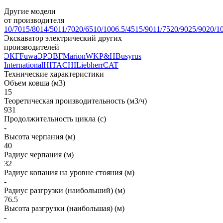
Другие модели
от производителя
10/70
15/80
14/50
11/70
20/65
10/100
6.5/45
15/90
11/75
20/90
25/90
20/1
Экскаватор электрический других
производителей
ЭКГ
Fuwa
ЭР
ЭВГ
Marion
WK
P&H
Busyrus
International
HITACHI
Liebherr
CAT
Технические характеристики
Объем ковша (м3)
15
Теоретическая производительность (м3/ч)
931
Продолжительность цикла (с)
-
Высота черпания (м)
40
Радиус черпания (м)
32
Радиус копания на уровне стояния (м)
-
Радиус разгрузки (наибольший) (м)
76.5
Высота разгрузки (наибольшая) (м)
-