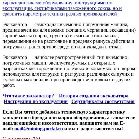
характеристиками оборудования, инструкциями по
эксплуатации, сертификатами таможенного союза, но и
сравнить параметры техники разных производителей
Экскаватор — самоходная выемочно-погрузочная машина,
предназначенная для выемки (копания, черпания, экскавации)
горной массы (пород, грунтов) из массива или навала,
перемещения её на расстояние в пределах радиуса действия и
погрузки в транспортное средство или укладки в отвал.
Экскаватор — наиболее распространённый тип выемочно-
погрузочных машин, эксплуатируемых на открытых
разработках месторождений полезных ископаемых, он широко
используется для погрузки и разгрузки различных сыпучих и
кусковых материалов, при производстве земляных и других
работ.
Что такое экскаватор?
История создания экскаватора
Инструкции по эксплуатции
Сертификаты соответствия
Если Вы хотите добавить техничекую характеристику
конкретного бренда или марки оборудования, а также если
нашли ошибки и несоответствия, напишите нам на E-
mail:
mail@mining-portal.ru
и мы с радостью ответим!