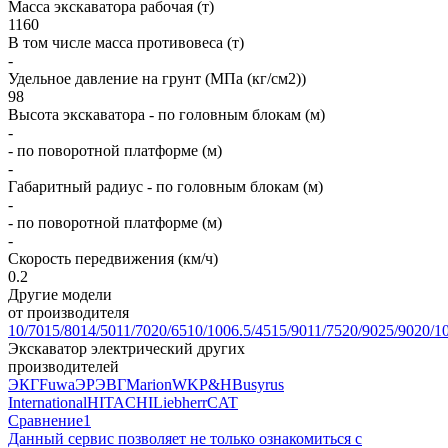
Масса экскаватора рабочая (т)
1160
В том числе масса противовеса (т)
-
Удельное давление на грунт (МПа (кг/см2))
98
Высота экскаватора - по головным блокам (м)
-
- по поворотной платформе (м)
-
Габаритный радиус - по головным блокам (м)
-
- по поворотной платформе (м)
-
Скорость передвижения (км/ч)
0.2
Другие модели
от производителя
10/70
15/80
14/50
11/70
20/65
10/100
6.5/45
15/90
11/75
20/90
25/90
20/1
Экскаватор электрический других
производителей
ЭКГ
Fuwa
ЭР
ЭВГ
Marion
WK
P&H
Busyrus
International
HITACHI
Liebherr
CAT
Сравнение
1
Данный сервис позволяет не только ознакомиться с