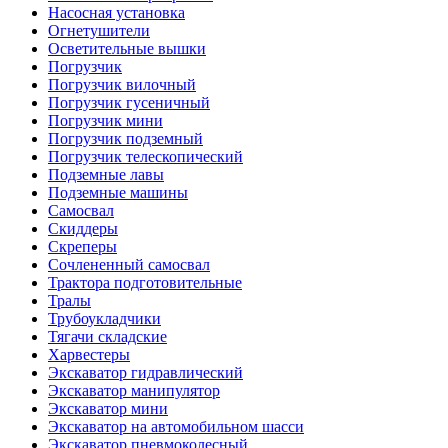
Насосная установка
Огнетушители
Осветительные вышки
Погрузчик
Погрузчик вилочный
Погрузчик гусеничный
Погрузчик мини
Погрузчик подземный
Погрузчик телескопический
Подземные лавы
Подземные машины
Самосвал
Скиддеры
Скреперы
Сочлененный самосвал
Трактора подготовительные
Тралы
Трубоукладчики
Тягачи складские
Харвестеры
Экскаватор гидравлический
Экскаватор манипулятор
Экскаватор мини
Экскаватор на автомобильном шасси
Экскаватор пневмоколесный