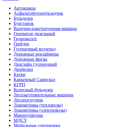
Автокраны
Асфальтобетоноукладчик
Бульдозер
Бурстанок
Валочно-пакетирующая машина
Генератор дизельный
Гидромолот
Грейдер
Гусеничный вездеход
Дорожные реклаймеры
Дорожные фрезы
Драглайн гусеничный
Дробилки
Катки
Карьерный Самосвал
КГРП
Колесный бульдозер
Лесозаготовительные машины
Лесопогрузчик
Локомотивы (тепловозы)
Локомотивы (электровозы)
Манипуляторы
МДСУ
Мобильные сортировки