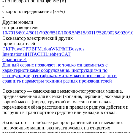
- по поворотной платформе (м)
-
Скорость передвижения (км/ч)
-
Другие модели
от производителя
10/70
15/80
14/50
11/70
20/65
10/100
6.5/45
15/90
11/75
20/90
25/90
20/1
Экскаватор электрический других
производителей
ЭКГ
Fuwa
ЭР
ЭВГ
Marion
WK
P&H
Busyrus
International
HITACHI
Liebherr
CAT
Сравнение
1
Данный сервис позволяет не только ознакомиться с
характеристиками оборудования, инструкциями по
эксплуатации, сертификатами таможенного союза, но и
сравнить параметры техники разных производителей
Экскаватор — самоходная выемочно-погрузочная машина,
предназначенная для выемки (копания, черпания, экскавации)
горной массы (пород, грунтов) из массива или навала,
перемещения её на расстояние в пределах радиуса действия и
погрузки в транспортное средство или укладки в отвал.
Экскаватор — наиболее распространённый тип выемочно-
погрузочных машин, эксплуатируемых на открытых