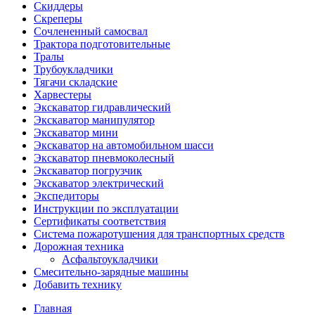
Скиддеры
Скреперы
Сочлененный самосвал
Трактора подготовительные
Тралы
Трубоукладчики
Тягачи складские
Харвестеры
Экскаватор гидравлический
Экскаватор манипулятор
Экскаватор мини
Экскаватор на автомобильном шасси
Экскаватор пневмоколесный
Экскаватор погрузчик
Экскаватор электрический
Экспедиторы
Инструкции по эксплуатации
Сертификаты соответствия
Система пожаротушения для транспортных средств
Дорожная техника
Асфальтоукладчики
Смесительно-зарядные машины
Добавить технику
Главная