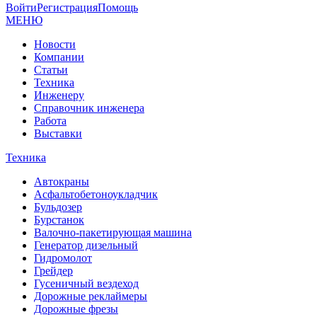
Войти
Регистрация
Помощь
МЕНЮ
Новости
Компании
Статьи
Техника
Инженеру
Справочник инженера
Работа
Выставки
Техника
Автокраны
Асфальтобетоноукладчик
Бульдозер
Бурстанок
Валочно-пакетирующая машина
Генератор дизельный
Гидромолот
Грейдер
Гусеничный вездеход
Дорожные реклаймеры
Дорожные фрезы