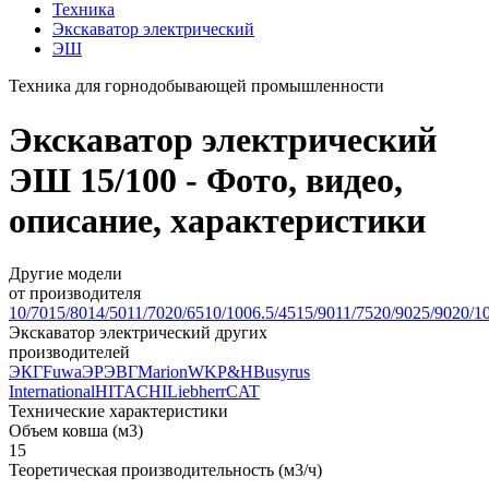
Техника
Экскаватор электрический
ЭШ
Техника для горнодобывающей промышленности
Экскаватор электрический
ЭШ 15/100 - Фото, видео,
описание, характеристики
Другие модели
от производителя
10/70
15/80
14/50
11/70
20/65
10/100
6.5/45
15/90
11/75
20/90
25/90
20/1
Экскаватор электрический других
производителей
ЭКГ
Fuwa
ЭР
ЭВГ
Marion
WK
P&H
Busyrus
International
HITACHI
Liebherr
CAT
Технические характеристики
Объем ковша (м3)
15
Теоретическая производительность (м3/ч)