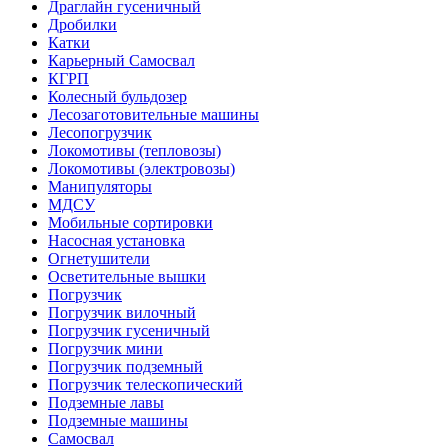
Драглайн гусеничный
Дробилки
Катки
Карьерный Самосвал
КГРП
Колесный бульдозер
Лесозаготовительные машины
Лесопогрузчик
Локомотивы (тепловозы)
Локомотивы (электровозы)
Манипуляторы
МДСУ
Мобильные сортировки
Насосная установка
Огнетушители
Осветительные вышки
Погрузчик
Погрузчик вилочный
Погрузчик гусеничный
Погрузчик мини
Погрузчик подземный
Погрузчик телескопический
Подземные лавы
Подземные машины
Самосвал