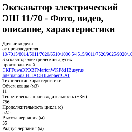
Экскаватор электрический
ЭШ 11/70 - Фото, видео,
описание, характеристики
Другие модели
от производителя
10/70
15/80
14/50
11/70
20/65
10/100
6.5/45
15/90
11/75
20/90
25/90
20/1
Экскаватор электрический других
производителей
ЭКГ
Fuwa
ЭР
ЭВГ
Marion
WK
P&H
Busyrus
International
HITACHI
Liebherr
CAT
Технические характеристики
Объем ковша (м3)
11
Теоретическая производительность (м3/ч)
756
Продолжительность цикла (с)
52.5
Высота черпания (м)
35
Радиус черпания (м)