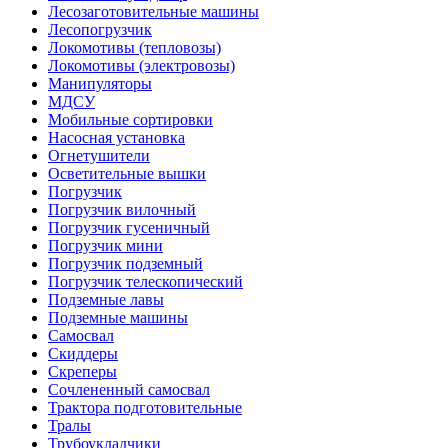
Лесозаготовительные машины
Лесопогрузчик
Локомотивы (тепловозы)
Локомотивы (электровозы)
Манипуляторы
МДСУ
Мобильные сортировки
Насосная установка
Огнетушители
Осветительные вышки
Погрузчик
Погрузчик вилочный
Погрузчик гусеничный
Погрузчик мини
Погрузчик подземный
Погрузчик телескопический
Подземные лавы
Подземные машины
Самосвал
Скиддеры
Скреперы
Сочлененный самосвал
Трактора подготовительные
Тралы
Трубоукладчики