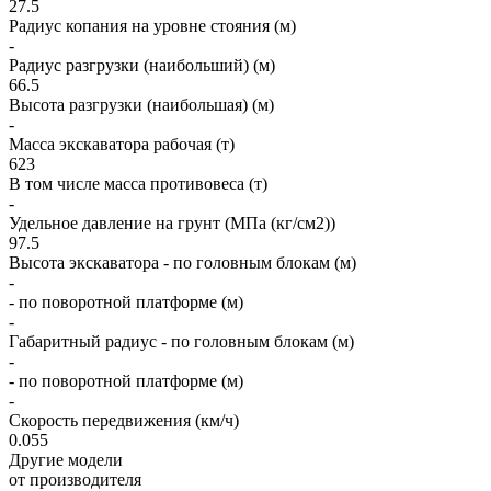
27.5
Радиус копания на уровне стояния (м)
-
Радиус разгрузки (наибольший) (м)
66.5
Высота разгрузки (наибольшая) (м)
-
Масса экскаватора рабочая (т)
623
В том числе масса противовеса (т)
-
Удельное давление на грунт (МПа (кг/см2))
97.5
Высота экскаватора - по головным блокам (м)
-
- по поворотной платформе (м)
-
Габаритный радиус - по головным блокам (м)
-
- по поворотной платформе (м)
-
Скорость передвижения (км/ч)
0.055
Другие модели
от производителя