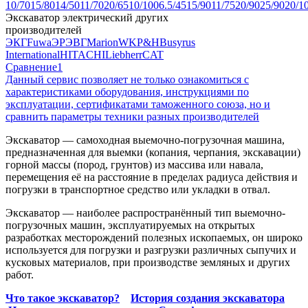
10/70
15/80
14/50
11/70
20/65
10/100
6.5/45
15/90
11/75
20/90
25/90
20/1
Экскаватор электрический других
производителей
ЭКГ
Fuwa
ЭР
ЭВГ
Marion
WK
P&H
Busyrus
International
HITACHI
Liebherr
CAT
Сравнение
1
Данный сервис позволяет не только ознакомиться с
характеристиками оборудования, инструкциями по
эксплуатации, сертификатами таможенного союза, но и
сравнить параметры техники разных производителей
Экскаватор — самоходная выемочно-погрузочная машина,
предназначенная для выемки (копания, черпания, экскавации)
горной массы (пород, грунтов) из массива или навала,
перемещения её на расстояние в пределах радиуса действия и
погрузки в транспортное средство или укладки в отвал.
Экскаватор — наиболее распространённый тип выемочно-
погрузочных машин, эксплуатируемых на открытых
разработках месторождений полезных ископаемых, он широко
используется для погрузки и разгрузки различных сыпучих и
кусковых материалов, при производстве земляных и других
работ.
Что такое экскаватор?
История создания экскаватора