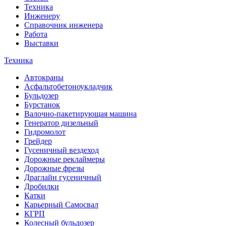
Техника
Инженеру
Справочник инженера
Работа
Выставки
Техника
Автокраны
Асфальтобетоноукладчик
Бульдозер
Бурстанок
Валочно-пакетирующая машина
Генератор дизельный
Гидромолот
Грейдер
Гусеничный вездеход
Дорожные реклаймеры
Дорожные фрезы
Драглайн гусеничный
Дробилки
Катки
Карьерный Самосвал
КГРП
Колесный бульдозер