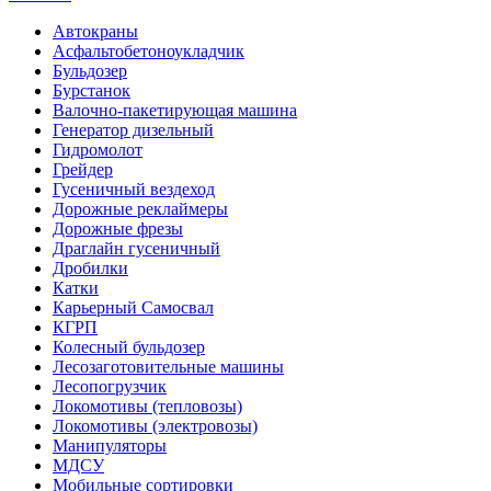
Автокраны
Асфальтобетоноукладчик
Бульдозер
Бурстанок
Валочно-пакетирующая машина
Генератор дизельный
Гидромолот
Грейдер
Гусеничный вездеход
Дорожные реклаймеры
Дорожные фрезы
Драглайн гусеничный
Дробилки
Катки
Карьерный Самосвал
КГРП
Колесный бульдозер
Лесозаготовительные машины
Лесопогрузчик
Локомотивы (тепловозы)
Локомотивы (электровозы)
Манипуляторы
МДСУ
Мобильные сортировки