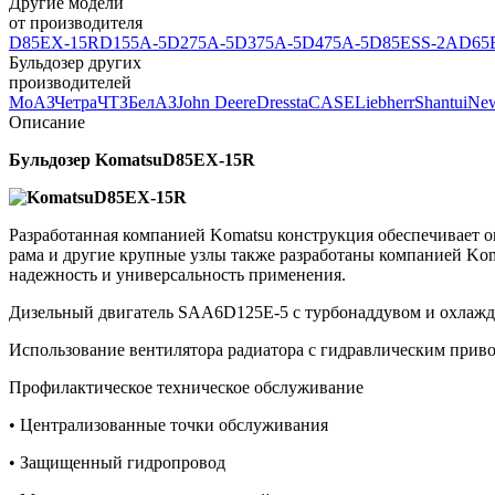
Другие модели
от производителя
D85EX-15R
D155A-5
D275A-5
D375A-5
D475A-5
D85ESS-2A
D65
Бульдозер других
производителей
МоАЗ
Четра
ЧТЗ
БелАЗ
John Deere
Dressta
CASE
Liebherr
Shantui
New
Описание
Бульдозер
Komatsu
D
85
EX
-15
R
Разработанная компанией Komatsu конструкция обеспечивает о
рама и другие крупные узлы также разработаны компанией Kom
надежность и универсальность применения.
Дизельный двигатель SAA6D125E-5 с турбонаддувом и охлажден
Использование вентилятора радиатора с гидравлическим прив
Профилактическое техническое обслуживание
• Централизованные точки обслуживания
• Защищенный гидропровод