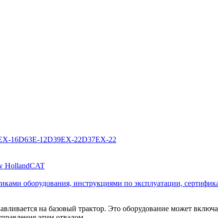
EX-16
D63E-12
D39EX-22
D37EX-22
 Holland
CAT
стиками оборудования, инструкциями по эксплуатации, сертифик
авливается на базовый трактор. Это оборудование может включат
управления этим отвалом.