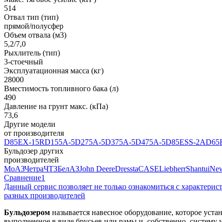
514
Отвал тип (тип)
прямой/полусфер
Объем отвала (м3)
5,2/7,0
Рыхлитель (тип)
3-стоечный
Эксплуатационная масса (кг)
28000
Вместимость топливного бака (л)
490
Давление на грунт макс. (кПа)
73,6
Другие модели
от производителя
D85EX-15R
D155A-5
D275A-5
D375A-5
D475A-5
D85ESS-2A
D65
Бульдозер других
производителей
МоАЗ
Четра
ЧТЗ
БелАЗ
John Deere
Dressta
CASE
Liebherr
Shantui
New
Сравнение
1
Данный сервис позволяет не только ознакомиться с характери
разных производителей
Бульдозером
называется навесное оборудование, которое устан
выполненное в виде брусьев или рамы и, собственно, систему 