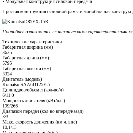
• Модульная конструкция силовой передачи
Простая конструкция основной рамы и моноблочная конструк
Подробнее ознакомиться с техническими характеристиками мо
Технические характеристики
Габаритная ширина (мм)
3635
Габаритная длина (мм)
5795
Габаритная высота (мм)
3324
Двигатель (модель)
Komatsu SAA6D125E-5
Цилиндров/объем л (кол-во/л)
6/11,0
Мощность двигателя (кВт/л.с.)
199/266
Диапазон передач (кол-во вперёд/назад)
3/3
Макс. скорость движения (км.ч. впе)
10,1/13
Макс. тяговое усилие (кН )