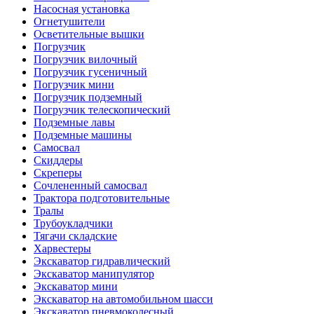
Насосная установка
Огнетушители
Осветительные вышки
Погрузчик
Погрузчик вилочный
Погрузчик гусеничный
Погрузчик мини
Погрузчик подземный
Погрузчик телескопический
Подземные лавы
Подземные машины
Самосвал
Скиддеры
Скреперы
Сочлененный самосвал
Трактора подготовительные
Тралы
Трубоукладчики
Тягачи складские
Харвестеры
Экскаватор гидравлический
Экскаватор манипулятор
Экскаватор мини
Экскаватор на автомобильном шасси
Экскаватор пневмоколесный