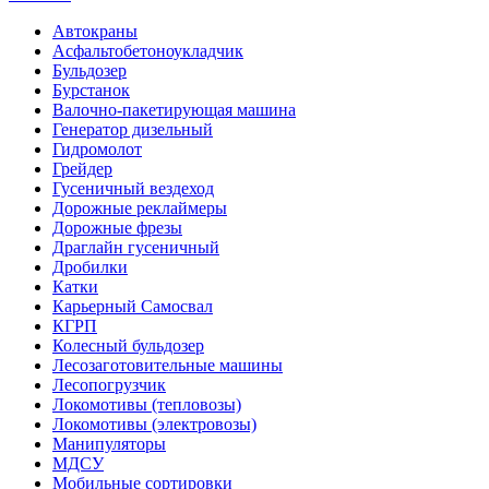
Автокраны
Асфальтобетоноукладчик
Бульдозер
Бурстанок
Валочно-пакетирующая машина
Генератор дизельный
Гидромолот
Грейдер
Гусеничный вездеход
Дорожные реклаймеры
Дорожные фрезы
Драглайн гусеничный
Дробилки
Катки
Карьерный Самосвал
КГРП
Колесный бульдозер
Лесозаготовительные машины
Лесопогрузчик
Локомотивы (тепловозы)
Локомотивы (электровозы)
Манипуляторы
МДСУ
Мобильные сортировки