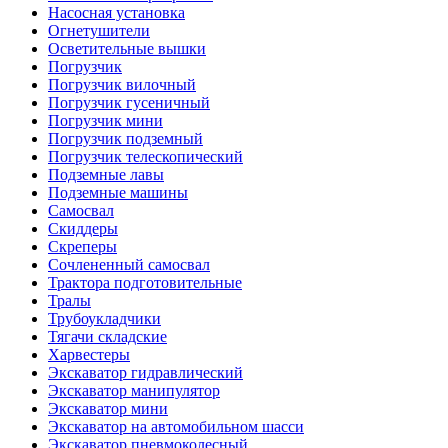
Насосная установка
Огнетушители
Осветительные вышки
Погрузчик
Погрузчик вилочный
Погрузчик гусеничный
Погрузчик мини
Погрузчик подземный
Погрузчик телескопический
Подземные лавы
Подземные машины
Самосвал
Скиддеры
Скреперы
Сочлененный самосвал
Трактора подготовительные
Тралы
Трубоукладчики
Тягачи складские
Харвестеры
Экскаватор гидравлический
Экскаватор манипулятор
Экскаватор мини
Экскаватор на автомобильном шасси
Экскаватор пневмоколесный