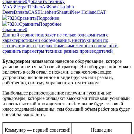
Сравнение
0
Добавить технику
МоАЗ
Четра
ЧТЗ
БелАЗ
Komatsu
John
Deere
Dressta
CASE
Liebherr
Shantui
New Holland
CAT
7823
Сравнить
Подробнее
78231
Сравнить
Подробнее
Сравнение
0
Данный сервис позволяет не только ознакомиться с
характеристиками оборудования, инструкциями по
эксплуатации, сертификатами таможенного союза, но и
сравнить параметры техники разных производителей
Бульдозером
называется навесное оборудование, которое
устанавливается на базовый трактор. Это оборудование может
включать в себя отвал с ножами, а так же толкающее
устройство, выполненное в виде брусьев или рамы и,
собственно, систему управления этим отвалом.
Наибольшее распространение получили гусеничные
бульдозеры, которые обладают высокими тяговыми усилиями
и очень высокой проходимостью. Чем выше будет тяговый
класс отдельной машины, тем больший объем работ она будет
способна выполнять.
Коммунар — первый советский
Наши дни