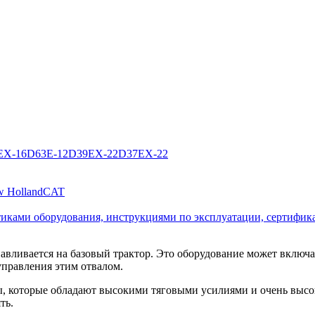
EX-16
D63E-12
D39EX-22
D37EX-22
 Holland
CAT
стиками оборудования, инструкциями по эксплуатации, сертифик
авливается на базовый трактор. Это оборудование может включат
управления этим отвалом.
, которые обладают высокими тяговыми усилиями и очень высо
ть.