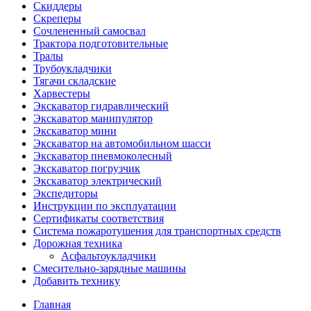
Скиддеры
Скреперы
Сочлененный самосвал
Трактора подготовительные
Тралы
Трубоукладчики
Тягачи складские
Харвестеры
Экскаватор гидравлический
Экскаватор манипулятор
Экскаватор мини
Экскаватор на автомобильном шасси
Экскаватор пневмоколесный
Экскаватор погрузчик
Экскаватор электрический
Экспедиторы
Инструкции по эксплуатации
Сертификаты соответствия
Система пожаротушения для транспортных средств
Дорожная техника
Асфальтоукладчики
Смесительно-зарядные машины
Добавить технику
Главная