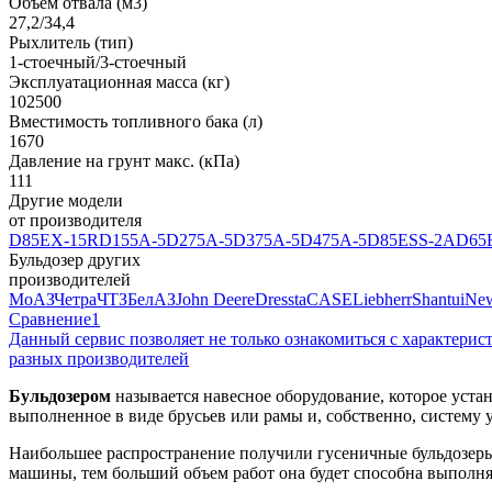
Объем отвала (м3)
27,2/34,4
Рыхлитель (тип)
1-стоечный/3-стоечный
Эксплуатационная масса (кг)
102500
Вместимость топливного бака (л)
1670
Давление на грунт макс. (кПа)
111
Другие модели
от производителя
D85EX-15R
D155A-5
D275A-5
D375A-5
D475A-5
D85ESS-2A
D65
Бульдозер других
производителей
МоАЗ
Четра
ЧТЗ
БелАЗ
John Deere
Dressta
CASE
Liebherr
Shantui
New
Сравнение
1
Данный сервис позволяет не только ознакомиться с характери
разных производителей
Бульдозером
называется навесное оборудование, которое устан
выполненное в виде брусьев или рамы и, собственно, систему 
Наибольшее распространение получили гусеничные бульдозеры
машины, тем больший объем работ она будет способна выполня