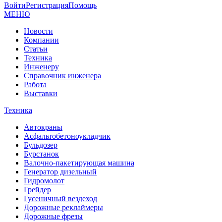
Войти
Регистрация
Помощь
МЕНЮ
Новости
Компании
Статьи
Техника
Инженеру
Справочник инженера
Работа
Выставки
Техника
Автокраны
Асфальтобетоноукладчик
Бульдозер
Бурстанок
Валочно-пакетирующая машина
Генератор дизельный
Гидромолот
Грейдер
Гусеничный вездеход
Дорожные реклаймеры
Дорожные фрезы