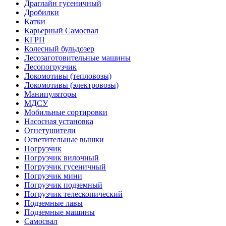
Драглайн гусеничный
Дробилки
Катки
Карьерный Самосвал
КГРП
Колесный бульдозер
Лесозаготовительные машины
Лесопогрузчик
Локомотивы (тепловозы)
Локомотивы (электровозы)
Манипуляторы
МДСУ
Мобильные сортировки
Насосная установка
Огнетушители
Осветительные вышки
Погрузчик
Погрузчик вилочный
Погрузчик гусеничный
Погрузчик мини
Погрузчик подземный
Погрузчик телескопический
Подземные лавы
Подземные машины
Самосвал