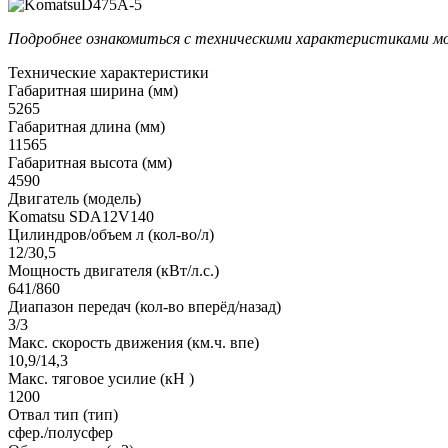
Подробнее ознакомиться с техническими характеристиками мо
Технические характеристики
Габаритная ширина (мм)
5265
Габаритная длина (мм)
11565
Габаритная высота (мм)
4590
Двигатель (модель)
Komatsu SDA12V140
Цилиндров/объем л (кол-во/л)
12/30,5
Мощность двигателя (кВт/л.с.)
641/860
Диапазон передач (кол-во вперёд/назад)
3/3
Макс. скорость движения (км.ч. впе)
10,9/14,3
Макс. тяговое усилие (кН )
1200
Отвал тип (тип)
сфер./полусфер