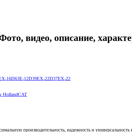
Фото, видео, описание, характ
EX-16
D63E-12
D39EX-22
D37EX-22
 Holland
CAT
симальную производительность, надежность и универсальность п