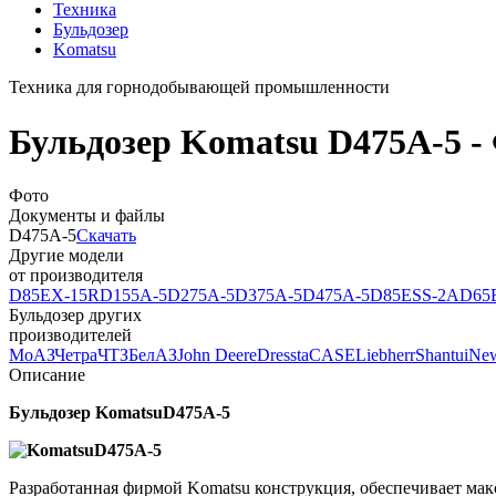
Техника
Бульдозер
Komatsu
Техника для горнодобывающей промышленности
Бульдозер Komatsu D475A-5 - 
Фото
Документы и файлы
D475A-5
Скачать
Другие модели
от производителя
D85EX-15R
D155A-5
D275A-5
D375A-5
D475A-5
D85ESS-2A
D65
Бульдозер других
производителей
МоАЗ
Четра
ЧТЗ
БелАЗ
John Deere
Dressta
CASE
Liebherr
Shantui
New
Описание
Бульдозер
Komatsu
D
475
A
-5
Разработанная фирмой Komatsu конструкция, обеспечивает мак