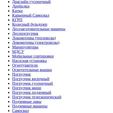
Драглайн гусеничный
Дробилки
Катки
Карьерный Самосвал
КГРП
Колесный бульдозер
Лесозаготовительные машины
Лесопогрузчик
Локомотивы (тепловозы)
Локомотивы (электровозы)
Манипуляторы
МДСУ
Мобильные сортировки
Насосная установка
Огнетушители
Осветительные вышки
Погрузчик
Погрузчик вилочный
Погрузчик гусеничный
Погрузчик мини
Погрузчик подземный
Погрузчик телескопический
Подземные лавы
Подземные машины
Самосвал