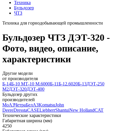
Техника
Бульдозер
ЧТЗ
Техника для горнодобывающей промышленности
Бульдозер ЧТЗ ДЭТ-320 -
Фото, видео, описание,
характеристики
Другие модели
от производителя
Б-14
Б-10 М
Т-10 М.6000
Б-11
Б-12.6020
Б-13
ДЭТ-250
М2
ДЭТ-320
ДЭТ-400
Бульдозер других
производителей
МоАЗ
Четра
БелАЗ
Komatsu
John
Deere
Dressta
CASE
Liebherr
Shantui
New Holland
CAT
Технические характеристики
Габаритная ширина (мм)
4250