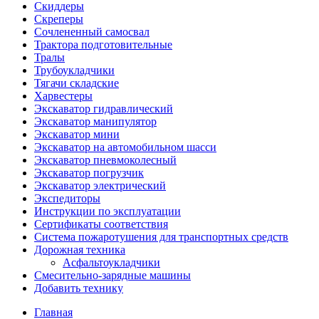
Скиддеры
Скреперы
Сочлененный самосвал
Трактора подготовительные
Тралы
Трубоукладчики
Тягачи складские
Харвестеры
Экскаватор гидравлический
Экскаватор манипулятор
Экскаватор мини
Экскаватор на автомобильном шасси
Экскаватор пневмоколесный
Экскаватор погрузчик
Экскаватор электрический
Экспедиторы
Инструкции по эксплуатации
Сертификаты соответствия
Система пожаротушения для транспортных средств
Дорожная техника
Асфальтоукладчики
Смесительно-зарядные машины
Добавить технику
Главная