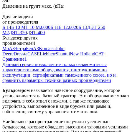
850
Давление на грунт макс. (кПа)
-
Другие модели
от производителя
Б-14
Б-10 М
Т-10 М.6000
Б-11
Б-12.6020
Б-13
ДЭТ-250
М2
ДЭТ-320
ДЭТ-400
Бульдозер других
производителей
МоАЗ
Четра
БелАЗ
Komatsu
John
Deere
Dressta
CASE
Liebherr
Shantui
New Holland
CAT
Сравнение
1
Данный сервис позволяет не только ознакомиться с
характеристиками оборудования, инструкциями по
эксплуатации, сертификатами таможенного союза, но и
сравнить параметры техники разных производителей
Бульдозером
называется навесное оборудование, которое
устанавливается на базовый трактор. Это оборудование может
включать в себя отвал с ножами, а так же толкающее
устройство, выполненное в виде брусьев или рамы и,
собственно, систему управления этим отвалом.
Наибольшее распространение получили гусеничные
бульдозеры, которые обладают высокими тяговыми усилиями