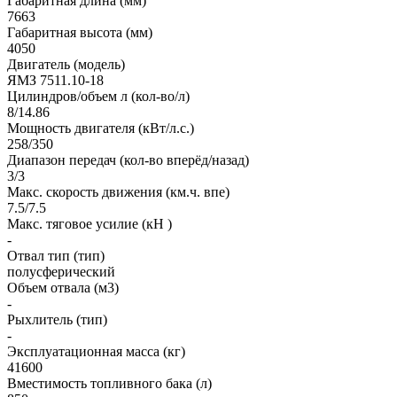
Габаритная длина (мм)
7663
Габаритная высота (мм)
4050
Двигатель (модель)
ЯМЗ 7511.10-18
Цилиндров/объем л (кол-во/л)
8/14.86
Мощность двигателя (кВт/л.с.)
258/350
Диапазон передач (кол-во вперёд/назад)
3/3
Макс. скорость движения (км.ч. впе)
7.5/7.5
Макс. тяговое усилие (кН )
-
Отвал тип (тип)
полусферический
Объем отвала (м3)
-
Рыхлитель (тип)
-
Эксплуатационная масса (кг)
41600
Вместимость топливного бака (л)