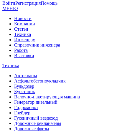
Войти
Регистрация
Помощь
МЕНЮ
Новости
Компании
Статьи
Техника
Инженеру
Справочник инженера
Работа
Выставки
Техника
Автокраны
Асфальтобетоноукладчик
Бульдозер
Бурстанок
Валочно-пакетирующая машина
Генератор дизельный
Гидромолот
Грейдер
Гусеничный вездеход
Дорожные реклаймеры
Дорожные фрезы