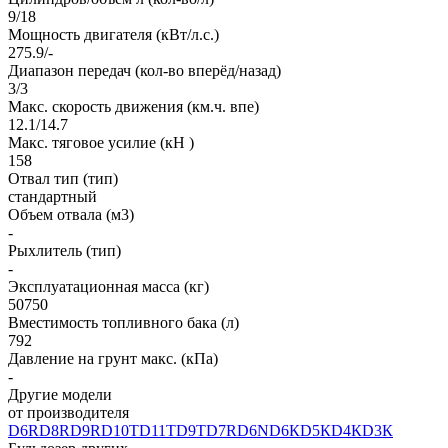
9/18
Мощность двигателя (кВт/л.с.)
275.9/-
Диапазон передач (кол-во вперёд/назад)
3/3
Макс. скорость движения (км.ч. впе)
12.1/14.7
Макс. тяговое усилие (кН )
158
Отвал тип (тип)
стандартный
Объем отвала (м3)
-
Рыхлитель (тип)
-
Эксплуатационная масса (кг)
50750
Вместимость топливного бака (л)
792
Давление на грунт макс. (кПа)
-
Другие модели
от производителя
D6R
D8R
D9R
D10T
D11T
D9T
D7R
D6N
D6К
D5К
D4К
D3К