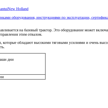
antui
New Holland
стиками оборудования, инструкциями по эксплуатации, сертифик
авливается на базовый трактор. Это оборудование может включат
управления этим отвалом.
, которые обладают высокими тяговыми усилиями и очень высо
ть.
аши дни