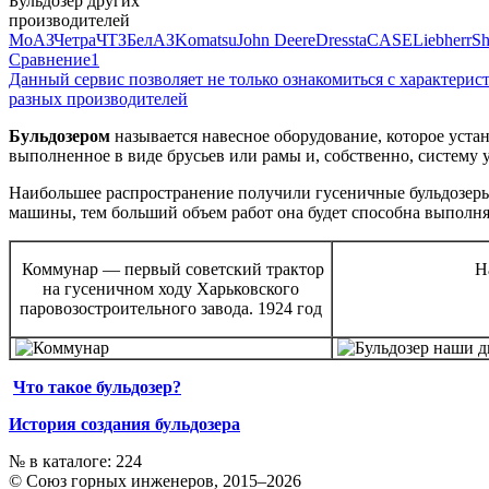
Бульдозер других
производителей
МоАЗ
Четра
ЧТЗ
БелАЗ
Komatsu
John Deere
Dressta
CASE
Liebherr
Sh
Сравнение
1
Данный сервис позволяет не только ознакомиться с характери
разных производителей
Бульдозером
называется навесное оборудование, которое устан
выполненное в виде брусьев или рамы и, собственно, систему 
Наибольшее распространение получили гусеничные бульдозеры
машины, тем больший объем работ она будет способна выполня
Коммунар — первый советский трактор
Н
на гусеничном ходу Харьковского
паровозостроительного завода. 1924 год
Что такое бульдозер?
История создания бульдозера
№ в каталоге: 224
© Союз горных инженеров, 2015–2026