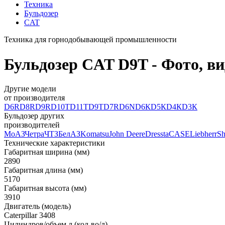
Техника
Бульдозер
CAT
Техника для горнодобывающей промышленности
Бульдозер CAT D9T - Фото, ви
Другие модели
от производителя
D6R
D8R
D9R
D10T
D11T
D9T
D7R
D6N
D6К
D5К
D4К
D3К
Бульдозер других
производителей
МоАЗ
Четра
ЧТЗ
БелАЗ
Komatsu
John Deere
Dressta
CASE
Liebherr
Sh
Технические характеристики
Габаритная ширина (мм)
2890
Габаритная длина (мм)
5170
Габаритная высота (мм)
3910
Двигатель (модель)
Саterpillar 3408
Цилиндров/объем л (кол-во/л)