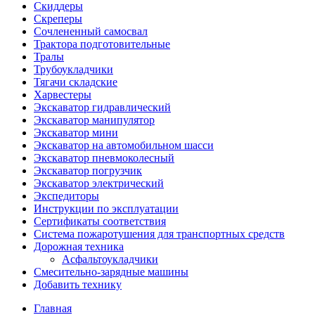
Скиддеры
Скреперы
Сочлененный самосвал
Трактора подготовительные
Тралы
Трубоукладчики
Тягачи складские
Харвестеры
Экскаватор гидравлический
Экскаватор манипулятор
Экскаватор мини
Экскаватор на автомобильном шасси
Экскаватор пневмоколесный
Экскаватор погрузчик
Экскаватор электрический
Экспедиторы
Инструкции по эксплуатации
Сертификаты соответствия
Система пожаротушения для транспортных средств
Дорожная техника
Асфальтоукладчики
Смесительно-зарядные машины
Добавить технику
Главная