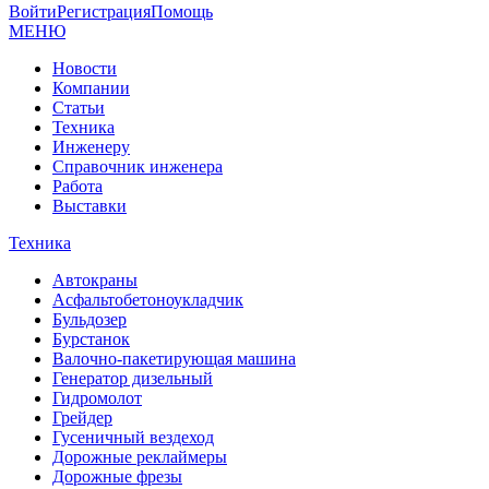
Войти
Регистрация
Помощь
МЕНЮ
Новости
Компании
Статьи
Техника
Инженеру
Справочник инженера
Работа
Выставки
Техника
Автокраны
Асфальтобетоноукладчик
Бульдозер
Бурстанок
Валочно-пакетирующая машина
Генератор дизельный
Гидромолот
Грейдер
Гусеничный вездеход
Дорожные реклаймеры
Дорожные фрезы