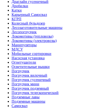
Драглайн гусеничный
Дробилки
Катки
Карьерный Самосвал
КГРП
Колесный бульдозер
Лесозаготовительные машины
Лесопогрузчик
Локомотивы (тепловозы)
Локомотивы (электровозы)
Манипуляторы
МДСУ
Мобильные сортировки
Насосная установка
Огнетушители
Осветительные вышки
Погрузчик
Погрузчик вилочный
Погрузчик гусеничный
Погрузчик мини
Погрузчик подземный
Погрузчик телескопический
Подземные лавы
Подземные машины
Самосвал