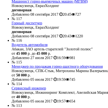
Машинист горно-выемочных машин (МГВМ)
Новокузнецк, ЕвразХолдинг
договорная
Добавлено 08 сентября 2017
20:45
727
№ 117
Горный диспетчер
Новокузнецк, ЕвразХолдинг
договорная
Добавлено 08 сентября 2017
20:43
1220
№ 116
Водитель автомобиля
Абакан, ЗАО артель старателей "Золотой полюс"
от
45 000
р. до
45 000
р.
Добавлено 27 июля 2017
16:59
981
№ 115
Менеджер по продажам горно-шахтного оборудования
Новокузнецк, СПК-Стык, Митрохина Марина Валерьевн
от
50 000
р.
Добавлено 05 июля 2017
19:59
745
№ 114
Сервисный инженер
Новокузнецк, Инжиниринг Комплект, Авелийская Мария
от
40 000
р.
Добавлено 05 июля 2017
19:57
654
№ 113