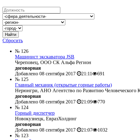
Найти
Сбросить
№ 126
Машинист экскаватора JSB
Череповец, ООО СК Альфа Регион
договорная
Добавлено 08 сентября 2017
21:11
691
№ 125
Главный механик (открытые горные работы)
Нерюнгри, АНО Агентство по Развитию Человеческого К
договорная
Добавлено 08 сентября 2017
21:09
770
№ 124
Горный диспетчер
Новокузнецк, ЕвразХолдинг
договорная
Добавлено 08 сентября 2017
21:07
1032
№ 123