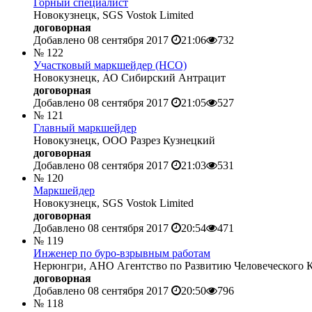
Горный специалист
Новокузнецк, SGS Vostok Limited
договорная
Добавлено 08 сентября 2017
21:06
732
№ 122
Участковый маркшейдер (НСО)
Новокузнецк, АО Сибирский Антрацит
договорная
Добавлено 08 сентября 2017
21:05
527
№ 121
Главный маркшейдер
Новокузнецк, ООО Разрез Кузнецкий
договорная
Добавлено 08 сентября 2017
21:03
531
№ 120
Маркшейдер
Новокузнецк, SGS Vostok Limited
договорная
Добавлено 08 сентября 2017
20:54
471
№ 119
Инженер по буро-взрывным работам
Нерюнгри, АНО Агентство по Развитию Человеческого К
договорная
Добавлено 08 сентября 2017
20:50
796
№ 118