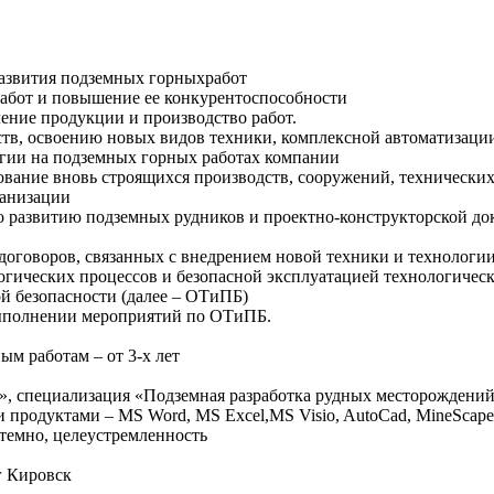
развития подземных горныхработ
абот и повышение ее конкурентоспособности
ение продукции и производство работ.
ств, освоению новых видов техники, комплексной автоматизаци
огии на подземных горных работах компании
ование вновь строящихся производств, сооружений, технических
ханизации
о развитию подземных рудников и проектно-конструкторской д
договоров, связанных с внедрением новой техники и технологии
гических процессов и безопасной эксплуатацией технологическ
й безопасности (далее – ОТиПБ)
ыполнении мероприятий по ОТиПБ.
м работам – от 3-х лет
, специализация «Подземная разработка рудных месторождени
продуктами – MS Word, MS Excel,MS Visio, AutoCad, MineScape,
темно, целеустремленность
г Кировск