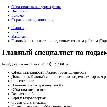
Образовательные учреждения
Вакансии
Резюме
Справочник организаций
Главная
Работа
Вакансии
Главный специалист по подземным горным работам (Гор
Главный специалист по подз
№ 84
Добавлено 12 мая 2017
12:23
826
Сфера деятельности:
Горная промышленность
Должность:
Главный специалист по подземным горным р
Стаж:
от 3 лет
Наличие опыта руководства:
Да
Образование:
высшее
Возраст:
от 18
Зарплата:
договорная
Форма оплаты:
оклад
Федеральный округ:
Кемеровская обл.