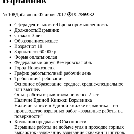
№ 108
Добавлено 05 июля 2017
19:29
932
Сфера деятельности:
Горная промышленность
Должность:
Взрывник
Стаж:
от 3 лет
Образование:
высшее
Возраст:
от 18
Зарплата:
от 60 000 р.
Форма оплаты:
оклад
Федеральный округ:
Кемеровская обл.
Город:
Новокузнецк
График работы:
полный рабочий день
Требования:
Требования:
Основное образование: среднее, средне-специальное
или высшее.
Опыт работы взрывником не менее 2 лет.
Наличие Единой Книжки Взрывника
Наличие записи в Единой книжке взрывника – на
производство взрывных работ «взрывные работы на
поверхности"
Компания предлагает:
Обязанности:
Взрывные работы на добыче угля и проходке горных
выработок (заряжание, взрывание скважин и шпуров,