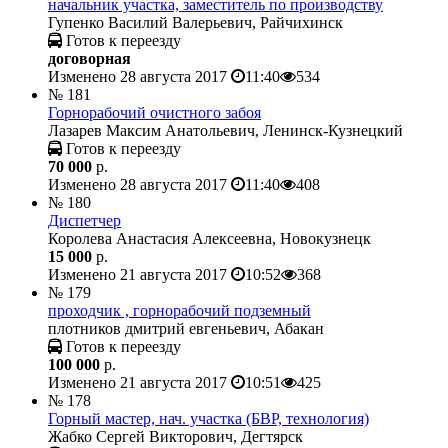
начальник участка, заместитель по производству
Гупенко Василий Валерьевич, Райчихинск
Готов к переезду
договорная
Изменено 28 августа 2017
11:40
534
№ 181
Горнорабочий очистного забоя
Лазарев Максим Анатольевич, Ленинск-Кузнецкий
Готов к переезду
70 000
р.
Изменено 28 августа 2017
11:40
408
№ 180
Диспетчер
Королева Анастасия Алексеевна, Новокузнецк
15 000
р.
Изменено 21 августа 2017
10:52
368
№ 179
проходчик , горнорабочий подземный
плотников дмитрий евгеньевич, Абакан
Готов к переезду
100 000
р.
Изменено 21 августа 2017
10:51
425
№ 178
Горный мастер, нач. участка (БВР, технология)
Жабко Сергей Викторович, Дегтярск