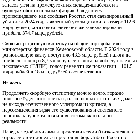
запасов угля на промежуточных складах-штабелях и в
бункерах обогатительных фабрик. Следствием
произошедшего, как сообщает Росстат, стал сальдированный
убыток за 2024 год, заявленный угольщиками в размере 112,6
млрд рублей, хотя годом ранее они же задекларировали
прибыль 374,7 млрд рублей.
Свою антрацитовую вишенку на общий торт добавило
министерство финансов Кемеровской области. В 2024 году в
региональную казну поступило 43,3 млрд рублей налога на
прибыль юрлиц и 8,7 млрд рублей налога на добычу полезных
ископаемых (НДПИ), годом ранее эти же показатели – 101,5
млрд рублей и 18 млрд рублей соответственно.
Не жечь
Продолжать скорбную статистику можно долго, гораздо
полезнее будет поговорить о долгосрочных стратегиях даже
не выхода отечественного углепрома из кризиса, а
переосмысления задач его существования и системного
перехода к рубежам новой и высокомаржинальной
реальности.
Перед угледобытчиками и представителями близко-смежных
отраслей стоит донельзя простой выбор. Либо в России в