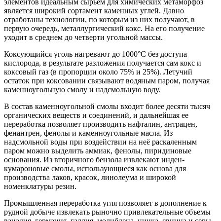
элементов идеальным сырьём для химических метаморфоз
является широкий сортамент каменных углей. Давно
отработаны технологии, по которым из них получают, в
первую очередь, металлургический кокс. На его получение
уходит в среднем до четверти угольной массы.
Коксующийся уголь нагревают до 1000°С без доступа
кислорода, в результате разложения получается сам кокс и
коксовый газ (в пропорции около 75% и 25%). Летучий
остаток при коксовании связывают водяным паром, получая
каменноугольную смолу и надсмольную воду.
В состав каменноугольной смолы входит более десяти тысяч
органических веществ и соединений, и дальнейшая ее
переработка позволяет производить нафталин, антрацен,
фенантрен, фенолы и каменноугольные масла. Из
надсмольной воды при воздействии на неё раскаленным
паром можно выделить аммиак, фенолы, пиридиновые
основания. Из вторичного бензола извлекают инден-
кумароновые смолы, использующиеся как основа для
производства лаков, красок, линолеума и широкой
номенклатуры резин.
Промышленная переработка угля позволяет в дополнение к
рудной добыче извлекать рыночно привлекательные объемы
ванадия, германия, галлия, молибдена, цинка, свинца и серы.