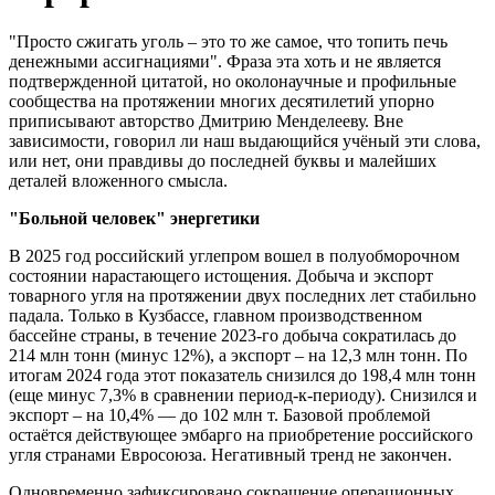
"Просто сжигать уголь – это то же самое, что топить печь
денежными ассигнациями". Фраза эта хоть и не является
подтвержденной цитатой, но околонаучные и профильные
сообщества на протяжении многих десятилетий упорно
приписывают авторство Дмитрию Менделееву. Вне
зависимости, говорил ли наш выдающийся учёный эти слова,
или нет, они правдивы до последней буквы и малейших
деталей вложенного смысла.
"Больной человек" энергетики
В 2025 год российский углепром вошел в полуобморочном
состоянии нарастающего истощения. Добыча и экспорт
товарного угля на протяжении двух последних лет стабильно
падала. Только в Кузбассе, главном производственном
бассейне страны, в течение 2023-го добыча сократилась до
214 млн тонн (минус 12%), а экспорт – на 12,3 млн тонн. По
итогам 2024 года этот показатель снизился до 198,4 млн тонн
(еще минус 7,3% в сравнении период-к-периоду). Снизился и
экспорт – на 10,4% — до 102 млн т. Базовой проблемой
остаётся действующее эмбарго на приобретение российского
угля странами Евросоюза. Негативный тренд не закончен.
Одновременно зафиксировано сокращение операционных