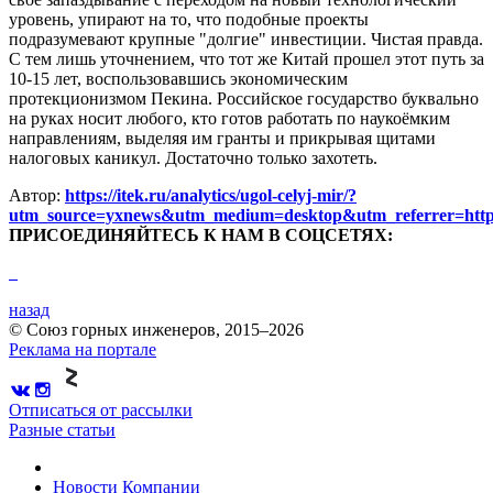
уровень, упирают на то, что подобные проекты
подразумевают крупные "долгие" инвестиции. Чистая правда.
С тем лишь уточнением, что тот же Китай прошел этот путь за
10-15 лет, воспользовавшись экономическим
протекционизмом Пекина. Российское государство буквально
на руках носит любого, кто готов работать по наукоёмким
направлениям, выделяя им гранты и прикрывая щитами
налоговых каникул. Достаточно только захотеть.
Автор:
https://itek.ru/analytics/ugol-celyj-mir/?
utm_source=yxnews&utm_medium=desktop&utm_referrer=h
ПРИСОЕДИНЯЙТЕСЬ К НАМ В СОЦСЕТЯХ:
назад
© Союз горных инженеров, 2015–2026
Реклама на портале
Отписаться от рассылки
Разные статьи
Новости
Компании