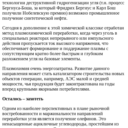
технологии деструктивной гидрогенизации угля (т.н. процесс
Бергиуса-Боша, за который Фридрих Бергиус и Карл Бош
получили Нобелевскую премию) возможно промышленное
получение синтетической нефти.
Сегодня в дополнение к этой химической классике отработан
метод плазмохимической переработки, когда через уголь в
специальных реакторах непрерывного или импульсного
действия пропускается ток высокого напряжения, что
обеспечивает формирование и поддержание плазмы с
сопутствующим кратно более быстрым и глубоким
разложением угля на базовые элементы.
Плазмохимия очень энергозатратна. Развитие данного
направления может стать катализатором строительства новых
объектов генерации, например, АЭС малой и средней
мощности, чья продукция будет законтрактована на годы
вперед крупными якорными потребителями.
Осталось – захотеть
Одним из наиболее перспективных в плане рыночной
востребованности и маржинальности направлений
переработки угля является получение олефинов. Это
ненасыщенные ацикличные углеводороды, простейшим из