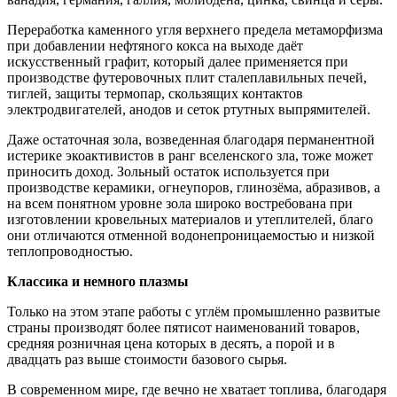
Переработка каменного угля верхнего предела метаморфизма
при добавлении нефтяного кокса на выходе даёт
искусственный графит, который далее применяется при
производстве футеровочных плит сталеплавильных печей,
тиглей, защиты термопар, скользящих контактов
электродвигателей, анодов и сеток ртутных выпрямителей.
Даже остаточная зола, возведенная благодаря перманентной
истерике экоактивистов в ранг вселенского зла, тоже может
приносить доход. Зольный остаток используется при
производстве керамики, огнеупоров, глинозёма, абразивов, а
на всем понятном уровне зола широко востребована при
изготовлении кровельных материалов и утеплителей, благо
они отличаются отменной водонепроницаемостью и низкой
теплопроводностью.
Классика и немного плазмы
Только на этом этапе работы с углём промышленно развитые
страны производят более пятисот наименований товаров,
средняя розничная цена которых в десять, а порой и в
двадцать раз выше стоимости базового сырья.
В современном мире, где вечно не хватает топлива, благодаря