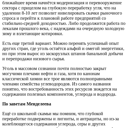
ближайшее время начнётся модернизация и перевооружение
сектора с прицелом на глубокую переработку угля, что на
удалении 8-10 лет позволит нивелировать скачки рыночного
спроса и перейти к плановой работе предприятий со
стабильно-средней доходностью. Либо продолжится работа по
лекалам прошлого века, с надеждами на очередную холодную
зиму и взлетающие котировки.
Есть еще третий вариант. Можно перенять успешный опыт
других стран, где уголь остаётся альфой и омегой энергетики,
но при этом вырос из заскорузлых штанов банальной добычи
и перепродажи низового сырья.
Уголь в массовом сознании почти полностью закрыт
могучими плечами нефти и газа, хотя по канонам
классической химии все трое являются полноправными
членами семейства углеводородов. Из самого названия
понятно, что востребованность этих ресурсов зиждется на
содержании полезных компонентов, углерода и водорода.
По заветам Менделеева
Ещё со школьной скамьи мы помним, что глубокой
переработке подвержены и лигниты, и антрациты, но из-за
колеблющегося содержания углерода, серы и других