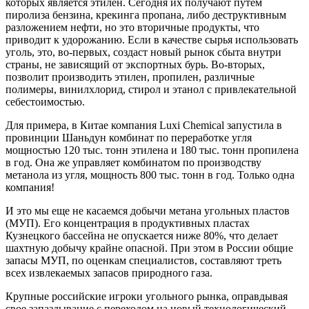
которых является этилен. Сегодня их получают путем
пиролиза бензина, крекинга пропана, либо деструктивным
разложением нефти, но это вторичные продукты, что
приводит к удорожанию. Если в качестве сырья использовать
уголь, это, во-первых, создаст новый рынок сбыта внутри
страны, не зависящий от экспортных бурь. Во-вторых,
позволит производить этилен, пропилен, различные
полимеры, винилхлорид, стирол и этанол с привлекательной
себестоимостью.
Для примера, в Китае компания Luxi Chemical запустила в
провинции Шаньдун комбинат по переработке угля
мощностью 120 тыс. тонн этилена и 180 тыс. тонн пропилена
в год. Она же управляет комбинатом по производству
метанола из угля, мощность 800 тыс. тонн в год. Только одна
компания!
И это мы еще не касаемся добычи метана угольных пластов
(МУП). Его концентрация в продуктивных пластах
Кузнецкого бассейна не опускается ниже 80%, что делает
шахтную добычу крайне опасной. При этом в России общие
запасы МУП, по оценкам специалистов, составляют треть
всех извлекаемых запасов природного газа.
Крупные российские игроки угольного рынка, оправдывая
свое запаздывание с переходом на новый технологический