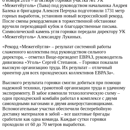
6 ноября 2018 – В октябре горняки участка №1 УК
«Межегейуголь» (Тыва) под руководством начальника Андрея
Балека и бригадира Алексея Перчука подготовили 1731 метр
горных выработок, установив новый всероссийский рекорд.
После смены рекордсменам в торжественной обстановке
вручили переходящий кубок и благодарственные письма.
Символический камень угля горняки передали директору УК
«Межегейуголь» Александру Лукиных.
«Рекорд «Межегейугля» – результат системной работы
слаженного коллектива под руководством сильного
директора, – отметил Вице-президент ЕВРАЗ, руководитель
дивизиона «Уголь» Сергей Степанов. – Горняки показали
высокую организацию труда. Их результат – отличный
ориентир для всех проходческих коллективов ЕВРАЗа».
Высокого результата горняки смогли добиться при помощи
надежной техники, грамотной организации труда и удачному
эксперименту. В забое изменили технологическую схему –
один проходческий комбайн работал в комплексе с двумя
самоходными вагонами и двумя анкероустановщиками.
Вспомогательные участки обеспечили бесперебойную
доставку материалов в забой – все шахтовые бригады
сработали как одна команда. Каждые сутки горняки
проходили от 60 до 70 метров выработки.