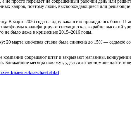
а не просто перейдет на сокращенный рабочий день или решитс
ванных кадров, поэтому люди, высвобождающиеся или решающие п
у. В марте 2026 года на одну вакансию приходилось более 11 
рты платформы квалифицируют ситуацию как «крайне высокий уро
го не было даже в кризисные 2015–2016 годы.
: 20 марта ключевая ставка была снижена до 15% — седьмое со
ые компании сокращают штат и закрывают магазины, конкуренция
. Ближайшие месяцы покажут, удастся ли экономике найти новую
rizise-biznes-sokraschaet-shtat