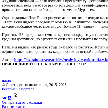
«Худший сценарий — если компания прекратит существование, 
волноваться, ведь у нас все равно есть дефицит квалифициро
применение достаточно быстро», — отметил Муравьев.
Однако данные HeadHunter рисуют менее оптимистичную картин
10 лет. Если индекс преодолеет отметку в 12 пунктов, экспе
каждое свободное место претендуют больше 11 человек — тако
При этом ЦБ продолжает смягчать денежно-кредитную политику
кредиты доступнее, но эффект от смягчения проявится не сразу.
Итак, мы видим, что рынок труда оказался на распутье. Крупн
дефицит квалифицированных кадров остается острой проблемой
Автор:
https://investfuture.ru/articles/rossiyskiy-rynok-truda-v-k
ПРИСОЕДИНЯЙТЕСЬ К НАМ В СОЦСЕТЯХ:
назад
© Союз горных инженеров, 2015–2026
Реклама на портале
Отписаться от рассылки
Разные статьи