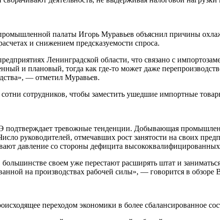
промышленной палаты Игорь Муравьев объяснил причины охлаж
 расчетах и снижением предсказуемости спроса.
на предприятиях Ленинградской области, что связано с импорто
енный и плановый, тогда как где-то может даже перепроизводст
дства», — отметил Муравьев.
и сотни сотрудников, чтобы заместить ушедшие импортные това
подтверждает тревожные тенденции. Добывающая промышленно
Число руководителей, отмечавших рост занятости на своих предпри
вают давление со стороны дефицита высококвалифицированных 
ольшинстве своем уже перестают расширять штат и заниматься 
ованной на производствах рабочей силы», — говорится в обзоре
сходящее переходом экономики в более сбалансированное сост