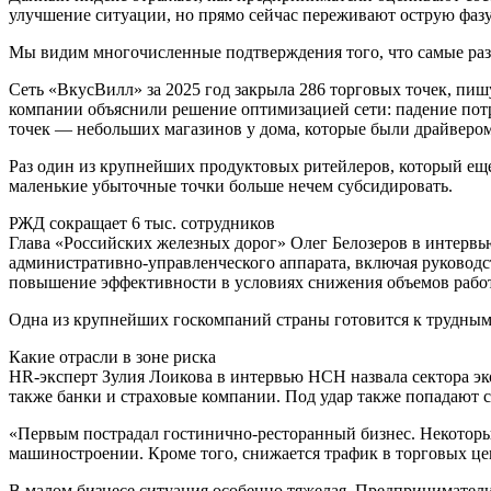
улучшение ситуации, но прямо сейчас переживают острую фаз
Мы видим многочисленные подтверждения того, что самые раз
Сеть «ВкусВилл» за 2025 год закрыла 286 торговых точек, пиш
компании объяснили решение оптимизацией сети: падение пот
точек — небольших магазинов у дома, которые были драйвером
Раз один из крупнейших продуктовых ритейлеров, который еще
маленькие убыточные точки больше нечем субсидировать.
РЖД сокращает 6 тыс. сотрудников
Глава «Российских железных дорог» Олег Белозеров в интервью
административно-управленческого аппарата, включая руководс
повышение эффективности в условиях снижения объемов рабо
Одна из крупнейших госкомпаний страны готовится к трудным 
Какие отрасли в зоне риска
HR-эксперт Зулия Лоикова в интервью НСН назвала сектора эк
также банки и страховые компании. Под удар также попадают 
«Первым пострадал гостинично-ресторанный бизнес. Некоторы
машиностроении. Кроме того, снижается трафик в торговых це
В малом бизнесе ситуация особенно тяжелая. Предприниматели 