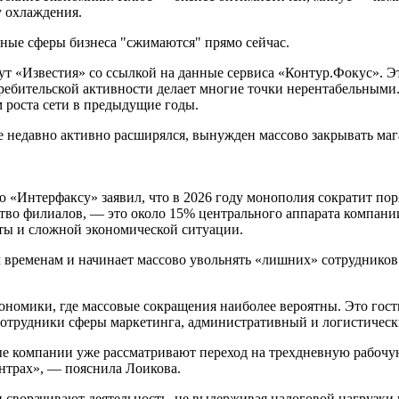
у охлаждения.
ные сферы бизнеса "сжимаются" прямо сейчас.
ут «Известия» со ссылкой на данные сервиса «Контур.Фокус». Э
ребительской активности делает многие точки нерентабельными.
 роста сети в предыдущие годы.
 недавно активно расширялся, вынужден массово закрывать мага
 «Интерфаксу» заявил, что в 2026 году монополия сократит пор
тво филиалов, — это около 15% центрального аппарата компани
ты и сложной экономической ситуации.
временам и начинает массово увольнять «лишних» сотрудников.
ономики, где массовые сокращения наиболее вероятны. Это гост
сотрудники сферы маркетинга, административный и логистическ
е компании уже рассматривают переход на трехдневную рабочую
нтрах», — пояснила Лоикова.
сворачивают деятельность, не выдерживая налоговой нагрузки и 