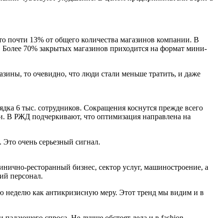
то почти 13% от общего количества магазинов компании. В
 Более 70% закрытых магазинов приходится на формат мини-
зины, то очевидно, что люди стали меньше тратить, и даже
ядка 6 тыс. сотрудников. Сокращения коснутся прежде всего
и. В РЖД подчеркивают, что оптимизация направлена на
 Это очень серьезный сигнал.
инично-ресторанный бизнес, сектор услуг, машиностроение, а
ий персонал.
 неделю как антикризисную меру. Этот тренд мы видим и в
падающего спроса. Не лучше обстоят дела и в fashion-