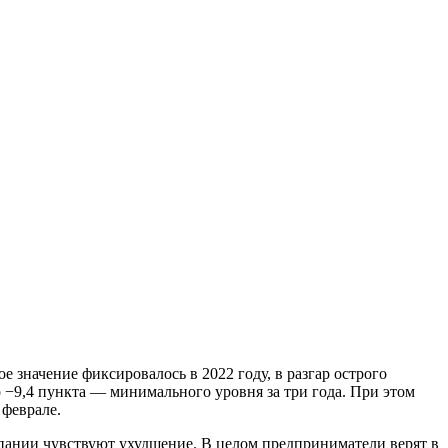
е значение фиксировалось в 2022 году, в разгар острого
о −9,4 пункта — минимального уровня за три года. При этом
 феврале.
ании чувствуют ухудшение. В целом предприниматели верят в