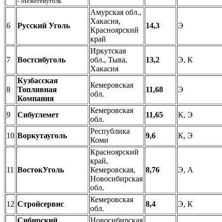
- Межегейуголь
Амурская обл.,
Хакасия,
6
Русский Уголь
14,3
Э
Красноярский
край
Иркутская
7
Востсибуголь
обл., Тыва,
13,2
Э, К
Хакасия
Кузбасская
Кемеровская
8
Топливная
11,68
Э
обл.
Компания
Кемеровская
9
Сибуглемет
11,65
К, Э
обл.
Республика
10
Воркутауголь
9,6
К, Э
Коми
Красноярский
край,
11
ВостокУголь
Кемеровская,
8,76
Э, А
Новосибирская
обл.
Кемеровская
12
Стройсервис
8,4
Э, К
обл.
Сибирский
Новосибирская