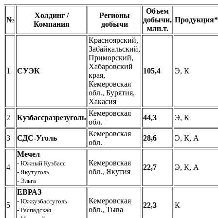
Объем
Холдинг /
Регионы
№
добычи,
Продукция*
Компания
добычи
млн.т.
Красноярский,
Забайкальский,
Приморский,
Хабаровский
1
СУЭК
105,4
Э, К
края,
Кемеровская
обл., Бурятия,
Хакасия
Кемеровская
2
Кузбассразрезуголь
44,3
Э, К
обл.
Кемеровская
3
СДС-Уголь
28,6
Э, К, А
обл.
Мечел
Кемеровская
- Южный Кузбасс
4
22,7
Э, К, А
обл., Якутия
- Якутуголь
- Эльга
ЕВРАЗ
Кемеровская
- Южкузбассуголь
5
22,3
К
обл., Тыва
- Распадская