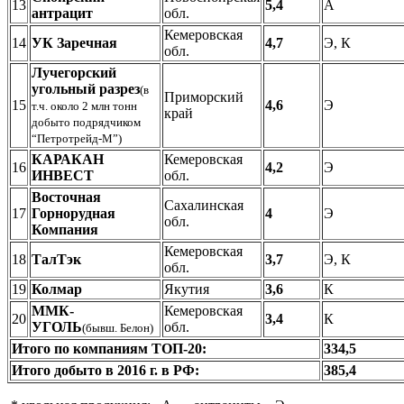
13
5,4
А
антрацит
обл.
Кемеровская
14
УК Заречная
4,7
Э, К
обл.
Лучегорский
угольный разрез
(в
Приморский
15
4,6
Э
т.ч. около 2 млн тонн
край
добыто подрядчиком
“Петротрейд-М”)
КАРАКАН
Кемеровская
16
4,2
Э
ИНВЕСТ
обл.
Восточная
Сахалинская
17
Горнорудная
4
Э
обл.
Компания
Кемеровская
18
ТалТэк
3,7
Э, К
обл.
19
Колмар
Якутия
3,6
К
ММК-
Кемеровская
20
3,4
К
УГОЛЬ
обл.
(бывш. Белон)
Итого по компаниям ТОП-20:
334,5
Итого добыто в 2016 г. в РФ:
385,4