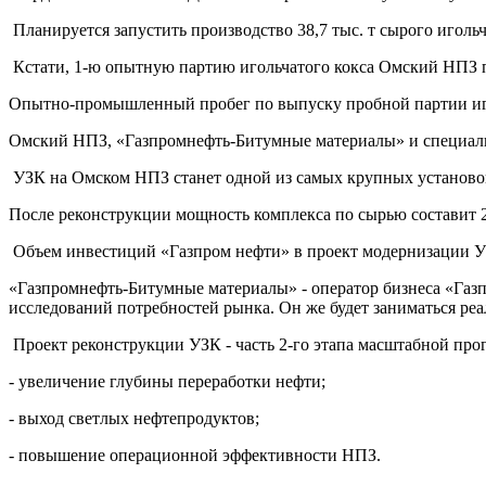
Планируется запустить производство 38,7 тыс. т сырого игольч
Кстати, 1-ю опытную партию игольчатого кокса Омский НПЗ пол
Опытно-промышленный пробег по выпуску пробной партии игол
Омский НПЗ, «Газпромнефть-Битумные материалы» и специалис
УЗК на Омском НПЗ станет одной из самых крупных установок
После реконструкции мощность комплекса по сырью составит 2 
Объем инвестиций «Газпром нефти» в проект модернизации УЗ
«Газпромнефть-Битумные материалы» - оператор бизнеса «Газп
исследований потребностей рынка. Он же будет заниматься ре
Проект реконструкции УЗК - часть 2-го этапа масштабной пр
- увеличение глубины переработки нефти;
- выход светлых нефтепродуктов;
- повышение операционной эффективности НПЗ.