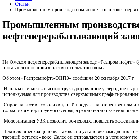
Статьи
Промышленным производством игольчатого кокса первы
Промышленным производством
нефтеперерабатывающий зав
На Омском нефтеперерабатывающем заводе «Газпром нефти» буд
промышленное производство игольчатого кокса.
Об этом «Газпромнефть-ОНПЗ» сообщила 20 сентября 2017 г.
Игольчатый кокс - высокоструктурированное углеродное сырье
используемая для производства сверхмощных графитированных
Спрос на этот высоколиквидный продукт на отечественном и 
только из импортируемого сырья, а равноценной замены игольч
Модернизация УЗК позволит, во-первых, повысить эффективнос
Технологическая цепочка такова: на установке замедленного к
твердый остаток - кокс. Далее он отправляется на установку п