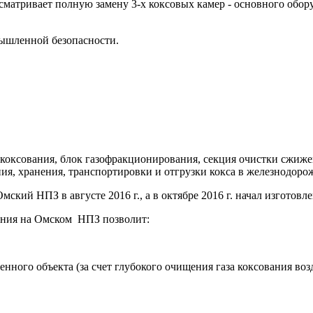
матривает полную замену 3-х коксовых камер - основного обору
ышленной безопасности.
я коксования, блок газофракционирования, секция очистки сжиж
ия, хранения, транспортировки и отгрузки кокса в железнодоро
кий НПЗ в августе 2016 г., а в октябре 2016 г. начал изготовле
ания на Омском НПЗ позволит:
нного объекта (за счет глубокого очищения газа коксования во