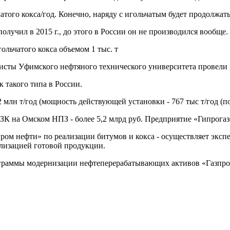
атого кокса/год. Конечно, наряду с игольчатым будет продолжат
учил в 2015 г., до этого в России он не производился вообще.
ьчатого кокса объемом 1 тыс. т
ты Уфимского нефтяного технического университета провели в
 такого типа в России.
млн т/год (мощность действующей установки - 767 тыс т/год (по
К на Омском НПЗ - более 5,2 млрд руб. Предприятие «Гипрогаз
ром нефти» по реализации битумов и кокса - осуществляет эксп
ализацией готовой продукции.
ограммы модернизации нефтеперерабатывающих активов «Газпро