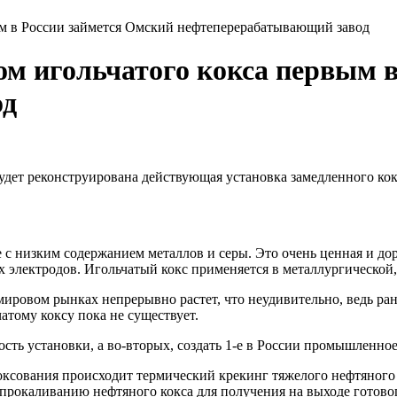
м в России займется Омский нефтеперерабатывающий завод
 игольчатого кокса первым в
од
ет реконструирована действующая установка замедленного кокс
 с низким содержанием металлов и серы. Это очень ценная и до
 электродов. Игольчатый кокс применяется в металлургической
мировом рынках непрерывно растет, что неудивительно, ведь р
атому коксу пока не существует.
ть установки, а во-вторых, создать 1-е в России промышленно
оксования происходит термический крекинг тяжелого нефтяного 
о прокаливанию нефтяного кокса для получения на выходе готово