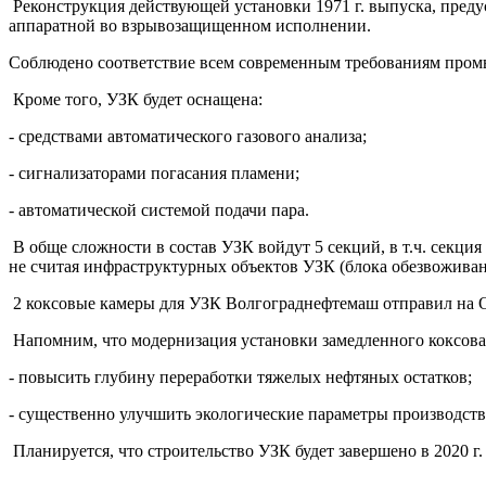
Реконструкция действующей установки 1971 г. выпуска, предус
аппаратной во взрывозащищенном исполнении.
Соблюдено соответствие всем современным требованиям пром
Кроме того, УЗК будет оснащена:
- средствами автоматического газового анализа;
- сигнализаторами погасания пламени;
- автоматической системой подачи пара.
В обще сложности в состав УЗК войдут 5 секций, в т.ч. секци
не считая инфраструктурных объектов УЗК (блока обезвоживан
2 коксовые камеры для УЗК Волгограднефтемаш отправил на Омс
Напомним, что модернизация установки замедленного коксов
- повысить глубину переработки тяжелых нефтяных остатков;
- существенно улучшить экологические параметры производстве
Планируется, что строительство УЗК будет завершено в 2020 г.