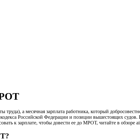
МРОТ
руда), а месячная зарплата работника, который добросовестно 
 кодекса Российской Федерации и позиции вышестоящих судов. П
ать к зарплате, чтобы довести ее до МРОТ, читайте в обзоре aif
ОТ?