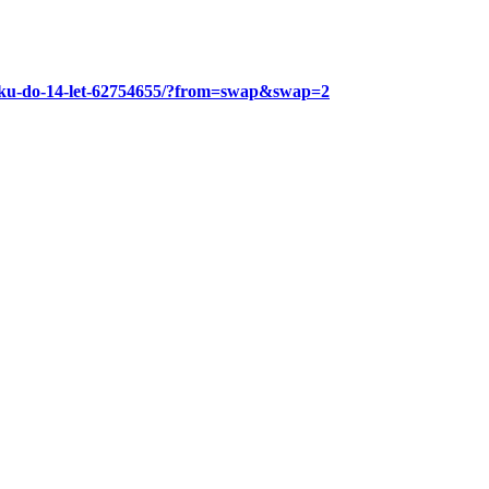
benku-do-14-let-62754655/?from=swap&swap=2