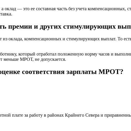
 а оклад — это ее составная часть без учета компенсационных,
тавка.
ить премии и других стимулирующих вып
ит из оклада, компенсационных и стимулирующих выплат. То есть
отнику, который отработал положенную норму часов и выполни
ет меньше МРОТ, не допускается.
оценке соответствия зарплаты МРОТ?
ной плате за работу в районах Крайнего Севера и приравненны