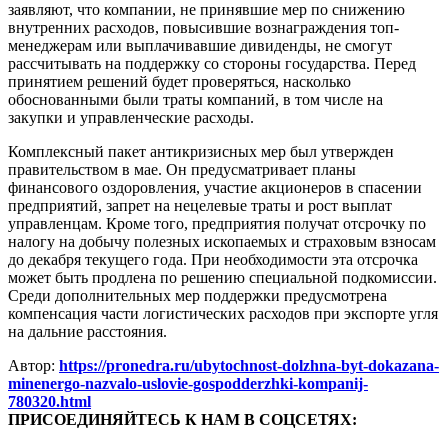
заявляют, что компании, не принявшие мер по снижению
внутренних расходов, повысившие вознаграждения топ-
менеджерам или выплачивавшие дивиденды, не смогут
рассчитывать на поддержку со стороны государства. Перед
принятием решений будет проверяться, насколько
обоснованными были траты компаний, в том числе на
закупки и управленческие расходы.
Комплексный пакет антикризисных мер был утвержден
правительством в мае. Он предусматривает планы
финансового оздоровления, участие акционеров в спасении
предприятий, запрет на нецелевые траты и рост выплат
управленцам. Кроме того, предприятия получат отсрочку по
налогу на добычу полезных ископаемых и страховым взносам
до декабря текущего года. При необходимости эта отсрочка
может быть продлена по решению специальной подкомиссии.
Среди дополнительных мер поддержки предусмотрена
компенсация части логистических расходов при экспорте угля
на дальние расстояния.
Автор:
https://pronedra.ru/ubytochnost-dolzhna-byt-dokazana-
minenergo-nazvalo-uslovie-gospodderzhki-kompanij-
780320.html
ПРИСОЕДИНЯЙТЕСЬ К НАМ В СОЦСЕТЯХ: