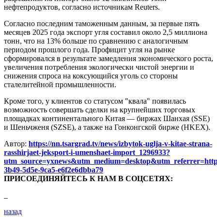
нефтепродуктов, согласно источникам Reuters.
Согласно последним таможенным данным, за первые пять
месяцев 2025 года экспорт угля составил около 2,5 миллиона
тонн, что на 13% больше по сравнению с аналогичным
периодом прошлого года. Профицит угля на рынке
сформировался в результате замедления экономического роста,
увеличения потребления экологически чистой энергии и
снижения спроса на коксующийся уголь со стороны
сталелитейной промышленности.
Кроме того, у клиентов со статусом "квала" появилась
возможность совершать сделки на крупнейших торговых
площадках континентального Китая — биржах Шанхая (SSE)
и Шеньчженя (SZSE), а также на Гонконгской бирже (HKEX).
Автор:
https://nn.tsargrad.tv/news/izbytok-uglja-v-kitae-strana-
rasshirjaet-jeksport-i-umenshaet-import_1296933?
utm_source=yxnews&utm_medium=desktop&utm_referrer=h
3b49-5d5e-9ca5-e6f2e6dbba79
ПРИСОЕДИНЯЙТЕСЬ К НАМ В СОЦСЕТЯХ:
назад