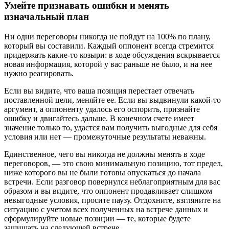
Умейте признавать ошибки и менять
изначальный план
Ни одни переговоры никогда не пойдут на 100% по плану,
который вы составили. Каждый оппонент всегда стремится
придержать какие-то козыри: в ходе обсуждения вскрывается
новая информация, которой у вас раньше не было, и на нее
нужно реагировать.
Если вы видите, что ваша позиция перестает отвечать
поставленной цели, меняйте ее. Если вы выдвинули какой-то
аргумент, а оппоненту удалось его оспорить, признайте
ошибку и двигайтесь дальше. В конечном счете имеет
значение только то, удастся вам получить выгодные для себя
условия или нет — промежуточные результаты неважны.
Единственное, чего вы никогда не должны менять в ходе
переговоров, — это свою минимальную позицию, тот предел,
ниже которого вы не были готовы опускаться до начала
встречи. Если разговор повернулся неблагоприятным для вас
образом и вы видите, что оппонент продавливает слишком
невыгодные условия, просите паузу. Отдохните, взгляните на
ситуацию с учетом всех полученных на встрече данных и
сформулируйте новые позиции — те, которые будете
защищать на следующей встрече.