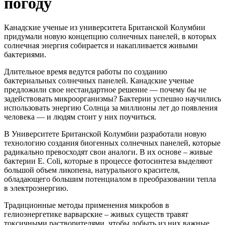
погоду
Канадские ученые из университета Британской Колумбии
придумали новую концепцию солнечных панелей, в которых
солнечная энергия собирается и накапливается живыми
бактериями.
Длительное время ведутся работы по созданию
бактериальных солнечных панелей. Канадские ученые
предложили свое нестандартное решение — почему бы не
задействовать микроорганизмы? Бактерии успешно научились
использовать энергию Солнца за миллионы лет до появления
человека — и людям стоит у них поучиться.
В Университете Британской Колумбии разработали новую
технологию создания биогенных солнечных панелей, которые
радикально превосходят свои аналоги. В их основе – живые
бактерии E. Coli, которые в процессе фотосинтеза выделяют
большой объем ликопена, натурального красителя,
обладающего большим потенциалом в преобразовании тепла
в электроэнергию.
Традиционные методы применения микробов в
гелиоэнергетике варварские – живых существ травят
токсичными растворителями, чтобы добыть из них важные