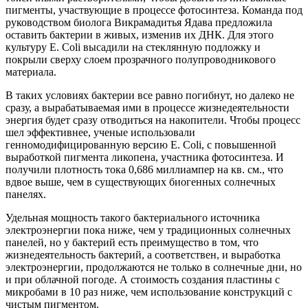
пигменты, участвующие в процессе фотосинтеза. Команда под
руководством биолога Викрамадитья Ядава предложила
оставить бактерии в живых, изменив их ДНК. Для этого
культуру E. Coli высадили на стеклянную подложку и
покрыли сверху слоем прозрачного полупроводникового
материала.
В таких условиях бактерии все равно погибнут, но далеко не
сразу, а вырабатываемая ими в процессе жизнедеятельности
энергия будет сразу отводиться на накопители. Чтобы процесс
шел эффективнее, ученые использовали
генномодифицированную версию E. Coli, с повышенной
выработкой пигмента ликопена, участника фотосинтеза. И
получили плотность тока 0,686 миллиампер на кв. см., что
вдвое выше, чем в существующих биогенных солнечных
панелях.
Удельная мощность такого бактериального источника
электроэнергии пока ниже, чем у традиционных солнечных
панелей, но у бактерий есть преимущество в том, что
жизнедеятельность бактерий, а соответствен, и выработка
электроэнергии, продолжаются не только в солнечные дни, но
и при облачной погоде. А стоимость создания пластины с
микробами в 10 раз ниже, чем использование конструкций с
чистым пигментом.